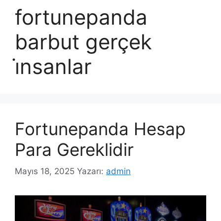
fortunepanda
barbut gerçek
i̇nsanlar
Fortunepanda Hesap
Para Gereklidir
Mayıs 18, 2025
Yazarı:
admin