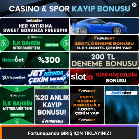
×
Fortunepanda GİRİŞ İÇİN TIKLAYINIZ!