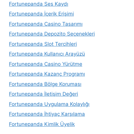
Fortunepanda Ses Kaydı
Fortunepanda İçerik Erişimi
Fortunepanda Casino Tasarımı
Fortunepanda Depozito Seçenekleri
Fortunepanda Slot Tercihleri
Fortunepanda Kullanıcı Arayüzü
Fortunepanda Casino Yürütme
Fortunepanda Kazanç Programı
Fortunepanda Bölge Koruması
Fortunepanda İletişim Değeri
Fortunepanda Uygulama Kolaylığı
Fortunepanda İhtiyaç Karşılama
Fortunepanda Kimlik Üyelik