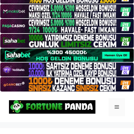
İçeriğe
atla
Menü