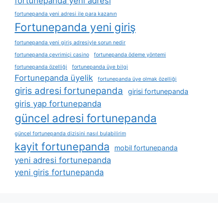
fortunepanda yeni adresi
fortunepanda yeni adresi ile para kazanın
Fortunepanda yeni giriş
fortunepanda yeni giriş adresiyle sorun nedir
fortunepanda çevrimiçi casino
fortunepanda ödeme yöntemi
fortunepanda özelliği
fortunepanda üye bilgi
Fortunepanda üyelik
fortunepanda üye olmak özelliği
giris adresi fortunepanda
girisi fortunepanda
giris yap fortunepanda
güncel adresi fortunepanda
güncel fortunepanda dizisini nasıl bulabilirim
kayit fortunepanda
mobil fortunepanda
yeni adresi fortunepanda
yeni giris fortunepanda