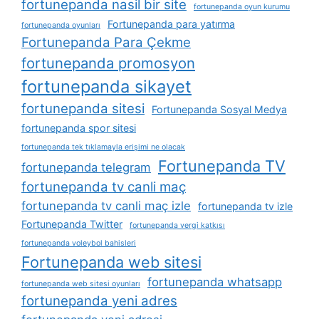
fortunepanda nasil bir site
fortunepanda oyun kurumu
Fortunepanda para yatırma
fortunepanda oyunları
Fortunepanda Para Çekme
fortunepanda promosyon
fortunepanda sikayet
fortunepanda sitesi
Fortunepanda Sosyal Medya
fortunepanda spor sitesi
fortunepanda tek tıklamayla erişimi ne olacak
Fortunepanda TV
fortunepanda telegram
fortunepanda tv canli maç
fortunepanda tv canli maç izle
fortunepanda tv izle
Fortunepanda Twitter
fortunepanda vergi katkısı
fortunepanda voleybol bahisleri
Fortunepanda web sitesi
fortunepanda whatsapp
fortunepanda web sitesi oyunları
fortunepanda yeni adres