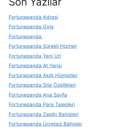
Son Yazılar
Fortunepanda Adresi
Fortunepanda Giriş
Fortunepanda
Fortunepanda Sürekli Hizmet
Fortunepanda Yeni Url
Fortunepanda At Yarışı
Fortunepanda Akıllı Hizmetler
Fortunepanda Site Özellikleri
Fortunepanda Ana Sayfa
Fortunepanda Para Talepleri
Fortunepanda Zeplin Bahisleri
Fortunepanda Ücretsiz Bahisler