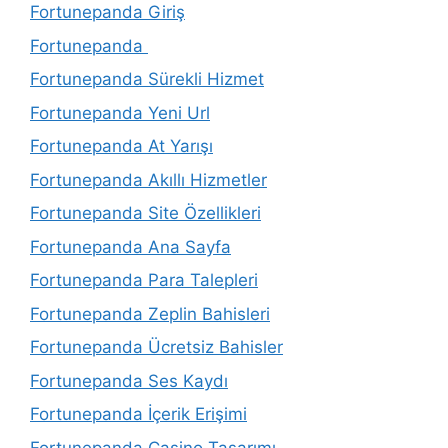
Fortunepanda Giriş
Fortunepanda
Fortunepanda Sürekli Hizmet
Fortunepanda Yeni Url
Fortunepanda At Yarışı
Fortunepanda Akıllı Hizmetler
Fortunepanda Site Özellikleri
Fortunepanda Ana Sayfa
Fortunepanda Para Talepleri
Fortunepanda Zeplin Bahisleri
Fortunepanda Ücretsiz Bahisler
Fortunepanda Ses Kaydı
Fortunepanda İçerik Erişimi
Fortunepanda Casino Tasarımı