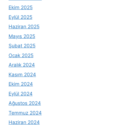
Ekim 2025
Eylül 2025
Haziran 2025
Mayıs 2025
Şubat 2025
Ocak 2025
Aralık 2024
Kasım 2024
Ekim 2024
Eylül 2024
Ağustos 2024
Temmuz 2024
Haziran 2024