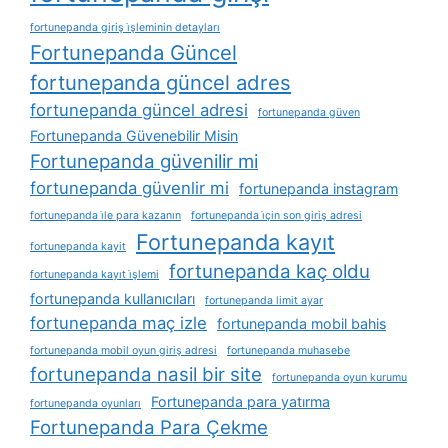
fortunepanda giriş i̇şleminin detayları
Fortunepanda Güncel
fortunepanda güncel adres
fortunepanda güncel adresi
fortunepanda güven
Fortunepanda Güvenebilir Misin
Fortunepanda güvenilir mi
fortunepanda güvenlir mi
fortunepanda instagram
fortunepanda i̇le para kazanın
fortunepanda i̇çin son giriş adresi
Fortunepanda kayıt
fortunepanda kayit
fortunepanda kaç oldu
fortunepanda kayıt i̇şlemi
fortunepanda kullanıcıları
fortunepanda limit ayar
fortunepanda maç izle
fortunepanda mobil bahis
fortunepanda mobil oyun giriş adresi
fortunepanda muhasebe
fortunepanda nasil bir site
fortunepanda oyun kurumu
Fortunepanda para yatırma
fortunepanda oyunları
Fortunepanda Para Çekme