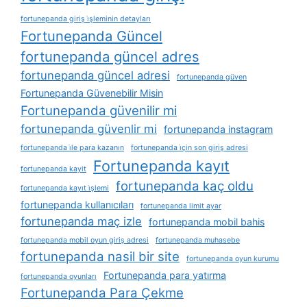
fortunepanda giriş i̇şleminin detayları
Fortunepanda Güncel
fortunepanda güncel adres
fortunepanda güncel adresi
fortunepanda güven
Fortunepanda Güvenebilir Misin
Fortunepanda güvenilir mi
fortunepanda güvenlir mi
fortunepanda instagram
fortunepanda i̇le para kazanın
fortunepanda i̇çin son giriş adresi
Fortunepanda kayıt
fortunepanda kayit
fortunepanda kaç oldu
fortunepanda kayıt i̇şlemi
fortunepanda kullanıcıları
fortunepanda limit ayar
fortunepanda maç izle
fortunepanda mobil bahis
fortunepanda mobil oyun giriş adresi
fortunepanda muhasebe
fortunepanda nasil bir site
fortunepanda oyun kurumu
Fortunepanda para yatırma
fortunepanda oyunları
Fortunepanda Para Çekme