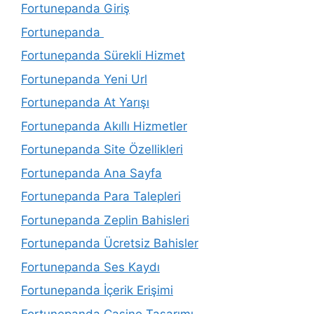
Fortunepanda Giriş
Fortunepanda
Fortunepanda Sürekli Hizmet
Fortunepanda Yeni Url
Fortunepanda At Yarışı
Fortunepanda Akıllı Hizmetler
Fortunepanda Site Özellikleri
Fortunepanda Ana Sayfa
Fortunepanda Para Talepleri
Fortunepanda Zeplin Bahisleri
Fortunepanda Ücretsiz Bahisler
Fortunepanda Ses Kaydı
Fortunepanda İçerik Erişimi
Fortunepanda Casino Tasarımı