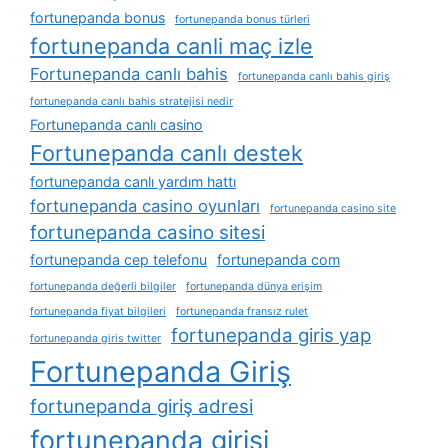
fortunepanda bonus
fortunepanda bonus türleri
fortunepanda canli maç izle
Fortunepanda canlı bahis
fortunepanda canlı bahis giriş
fortunepanda canlı bahis stratejisi nedir
Fortunepanda canlı casino
Fortunepanda canlı destek
fortunepanda canlı yardım hattı
fortunepanda casino oyunları
fortunepanda casino site
fortunepanda casino sitesi
fortunepanda cep telefonu
fortunepanda com
fortunepanda değerli bilgiler
fortunepanda dünya erişim
fortunepanda fiyat bilgileri
fortunepanda fransız rulet
fortunepanda giris yap
fortunepanda giris twitter
Fortunepanda Giriş
fortunepanda giriş adresi
fortunepanda girişi