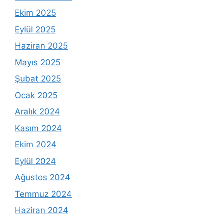
Ekim 2025
Eylül 2025
Haziran 2025
Mayıs 2025
Şubat 2025
Ocak 2025
Aralık 2024
Kasım 2024
Ekim 2024
Eylül 2024
Ağustos 2024
Temmuz 2024
Haziran 2024