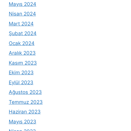
Mayıs 2024
Nisan 2024
Mart 2024
Şubat 2024
Ocak 2024
Aralık 2023
Kasım 2023
Ekim 2023
Eylül 2023
Ağustos 2023
Temmuz 2023
Haziran 2023
Mayıs 2023