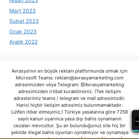
Nisan 2023
Mart 2023
Şubat 2023
Ocak 2023
Aralık 2022
Avrasya'nın en büyük reklam platformunda olmak için
Microsoft Teams:
reklam@avrasyamarketing.com
adresimizden veya Telegram: @Avrasyamarketing
adresimizden irtibat kurabilirsiniz. (Tek iletişim
adreslerimiz teams / telegram ve mail adresimizdir.
Harici hiçbir iletişim adresimiz bulunmamaktadır.
Lütfen itibar etmeyiniz.) Türkiye yasalarına göre 7258
sayılı kanun uyarınca yasa dışı bahis oynamanın
cezaları mevcuttur. Şu an bulunduğunuz site hiç bir
şekilde illegal bahis oyunları oynatmıyor ve oynamaya