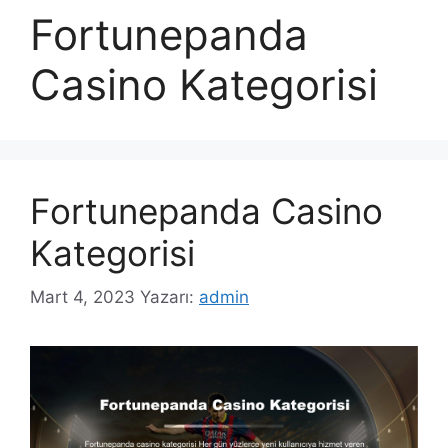
Fortunepanda
Casino Kategorisi
Fortunepanda Casino
Kategorisi
Mart 4, 2023
Yazarı:
admin