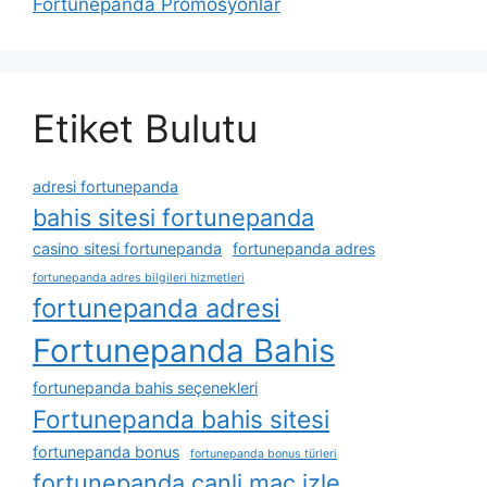
Fortunepanda Promosyonlar
Etiket Bulutu
adresi fortunepanda
bahis sitesi fortunepanda
casino sitesi fortunepanda
fortunepanda adres
fortunepanda adres bilgileri hizmetleri
fortunepanda adresi
Fortunepanda Bahis
fortunepanda bahis seçenekleri
Fortunepanda bahis sitesi
fortunepanda bonus
fortunepanda bonus türleri
fortunepanda canli maç izle