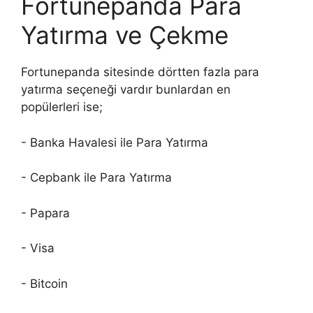
Fortunepanda Para
Yatırma ve Çekme
Fortunepanda sitesinde dörtten fazla para
yatırma seçeneği vardır bunlardan en
popülerleri ise;
- Banka Havalesi ile Para Yatırma
- Cepbank ile Para Yatırma
- Papara
- Visa
- Bitcoin