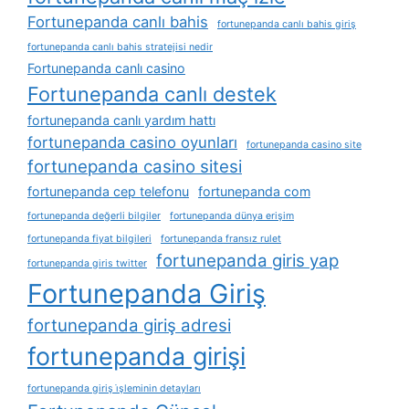
Fortunepanda canlı bahis
fortunepanda canlı bahis giriş
fortunepanda canlı bahis stratejisi nedir
Fortunepanda canlı casino
Fortunepanda canlı destek
fortunepanda canlı yardım hattı
fortunepanda casino oyunları
fortunepanda casino site
fortunepanda casino sitesi
fortunepanda cep telefonu
fortunepanda com
fortunepanda değerli bilgiler
fortunepanda dünya erişim
fortunepanda fiyat bilgileri
fortunepanda fransız rulet
fortunepanda giris yap
fortunepanda giris twitter
Fortunepanda Giriş
fortunepanda giriş adresi
fortunepanda girişi
fortunepanda giriş i̇şleminin detayları