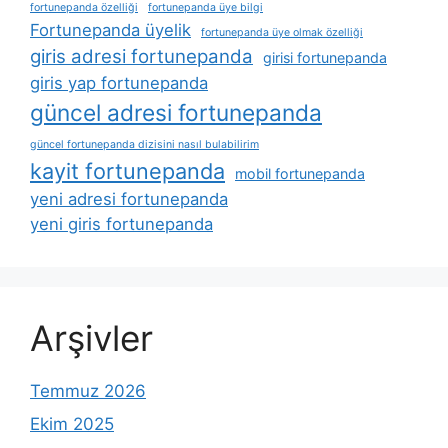
fortunepanda özelliği
fortunepanda üye bilgi
Fortunepanda üyelik
fortunepanda üye olmak özelliği
giris adresi fortunepanda
girisi fortunepanda
giris yap fortunepanda
güncel adresi fortunepanda
güncel fortunepanda dizisini nasıl bulabilirim
kayit fortunepanda
mobil fortunepanda
yeni adresi fortunepanda
yeni giris fortunepanda
Arşivler
Temmuz 2026
Ekim 2025