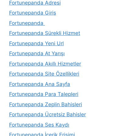
Fortunepanda Adresi
Fortunepanda Giriş
Fortunepanda
Fortunepanda Sürekli Hizmet
Fortunepanda Yeni Url
Fortunepanda At Yarışı
Fortunepanda Akıllı Hizmetler
Fortunepanda Site Özellikleri
Fortunepanda Ana Sayfa
Fortunepanda Para Talepleri
Fortunepanda Zeplin Bahisleri
Fortunepanda Ücretsiz Bahisler
Fortunepanda Ses Kaydı
Fortunepanda İçerik Erişimi