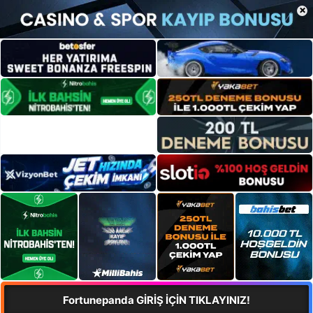
×
Fortunepanda GİRİŞ İÇİN TIKLAYINIZ!