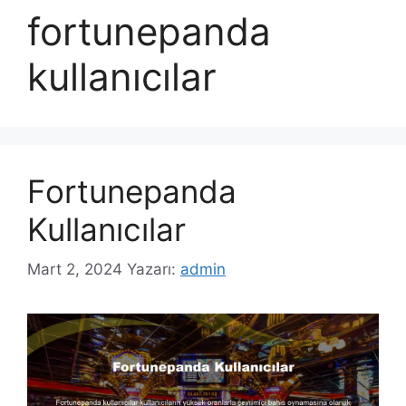
fortunepanda
kullanıcılar
Fortunepanda
Kullanıcılar
Mart 2, 2024
Yazarı:
admin