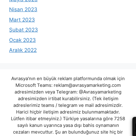
Nisan 2023
Mart 2023
Şubat 2023
Ocak 2023
Aralık 2022
Avrasya'nın en büyük reklam platformunda olmak için
Microsoft Teams:
reklam@avrasyamarketing.com
adresimizden veya Telegram: @Avrasyamarketing
adresimizden irtibat kurabilirsiniz. (Tek iletişim
adreslerimiz teams / telegram ve mail adresimizdir.
Harici hiçbir iletişim adresimiz bulunmamaktadır.
Lütfen itibar etmeyiniz.) Türkiye yasalarına göre 7258
sayılı kanun uyarınca yasa dışı bahis oynamanın
cezaları mevcuttur. Şu an bulunduğunuz site hiç bir