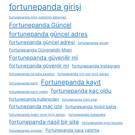
fortunepanda girişi
fortunepanda giriş i̇şleminin detayları
Fortunepanda Güncel
fortunepanda güncel adres
fortunepanda güncel adresi
fortunepanda güven
Fortunepanda Güvenebilir Misin
Fortunepanda güvenilir mi
fortunepanda güvenlir mi
fortunepanda instagram
fortunepanda i̇le para kazanın
fortunepanda i̇çin son giriş adresi
Fortunepanda kayıt
fortunepanda kayit
fortunepanda kaç oldu
fortunepanda kayıt i̇şlemi
fortunepanda kullanıcıları
fortunepanda limit ayar
fortunepanda maç izle
fortunepanda mobil bahis
fortunepanda mobil oyun giriş adresi
fortunepanda muhasebe
fortunepanda nasil bir site
fortunepanda oyun kurumu
Fortunepanda para yatırma
fortunepanda oyunları