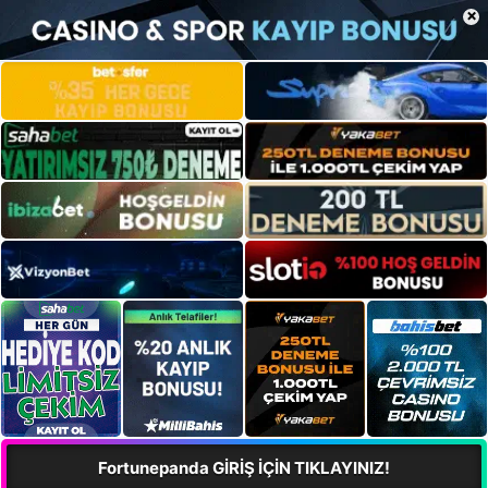
×
Fortunepanda GİRİŞ İÇİN TIKLAYINIZ!