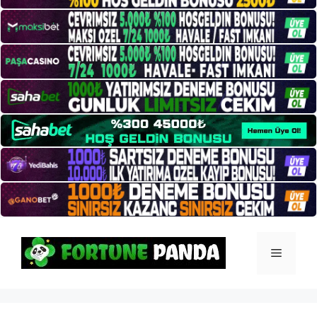
İçeriğe
atla
Menü