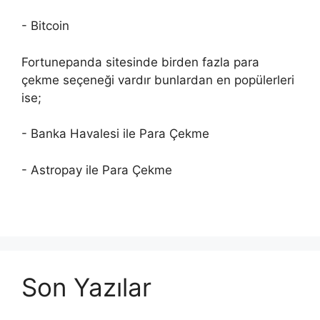
- Bitcoin
Fortunepanda sitesinde birden fazla para
çekme seçeneği vardır bunlardan en popülerleri
ise;
- Banka Havalesi ile Para Çekme
- Astropay ile Para Çekme
Son Yazılar