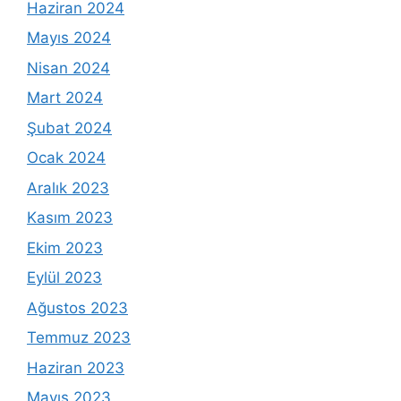
Haziran 2024
Mayıs 2024
Nisan 2024
Mart 2024
Şubat 2024
Ocak 2024
Aralık 2023
Kasım 2023
Ekim 2023
Eylül 2023
Ağustos 2023
Temmuz 2023
Haziran 2023
Mayıs 2023