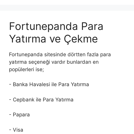
Fortunepanda Para
Yatırma ve Çekme
Fortunepanda sitesinde dörtten fazla para
yatırma seçeneği vardır bunlardan en
popülerleri ise;
- Banka Havalesi ile Para Yatırma
- Cepbank ile Para Yatırma
- Papara
- Visa