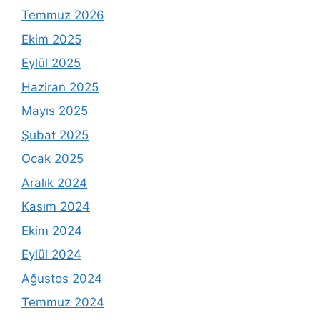
Temmuz 2026
Ekim 2025
Eylül 2025
Haziran 2025
Mayıs 2025
Şubat 2025
Ocak 2025
Aralık 2024
Kasım 2024
Ekim 2024
Eylül 2024
Ağustos 2024
Temmuz 2024