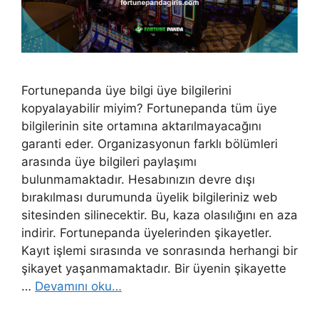
Fortunepanda üye bilgi üye bilgilerini
kopyalayabilir miyim? Fortunepanda tüm üye
bilgilerinin site ortamına aktarılmayacağını
garanti eder. Organizasyonun farklı bölümleri
arasında üye bilgileri paylaşımı
bulunmamaktadır. Hesabınızın devre dışı
bırakılması durumunda üyelik bilgileriniz web
sitesinden silinecektir. Bu, kaza olasılığını en aza
indirir. Fortunepanda üyelerinden şikayetler.
Kayıt işlemi sırasında ve sonrasında herhangi bir
şikayet yaşanmamaktadır. Bir üyenin şikayette
…
Devamını oku…