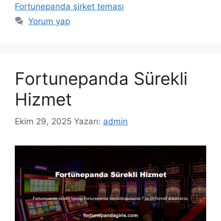
Fortunepanda şirket teması
Yorum yap
Fortunepanda Sürekli
Hizmet
Ekim 29, 2025
Yazarı:
admin