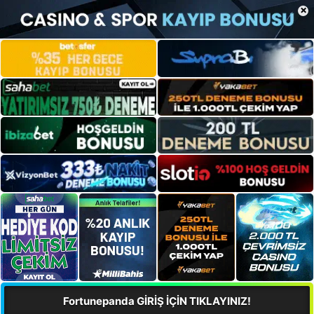
×
Fortunepanda GİRİŞ İÇİN TIKLAYINIZ!