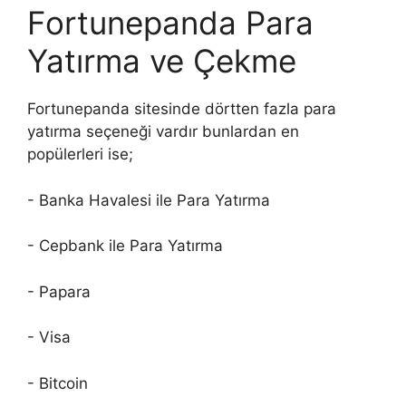
Fortunepanda Para
Yatırma ve Çekme
Fortunepanda sitesinde dörtten fazla para
yatırma seçeneği vardır bunlardan en
popülerleri ise;
- Banka Havalesi ile Para Yatırma
- Cepbank ile Para Yatırma
- Papara
- Visa
- Bitcoin