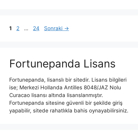
Sayfa
Sayfa
Sayfa
1
2
…
24
Sonraki
→
Fortunepanda Lisans
Fortunepanda, lisanslı bir sitedir. Lisans bilgileri
ise; Merkezi Hollanda Antilles 8048/JAZ Nolu
Curacao lisansı altında lisanslanmıştır.
Fortunepanda sitesine güvenli bir şekilde giriş
yapabilir, sitede rahatlıkla bahis oynayabilirsiniz.