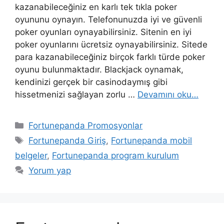
kazanabileceğiniz en karlı tek tıkla poker
oyununu oynayın. Telefonunuzda iyi ve güvenli
poker oyunları oynayabilirsiniz. Sitenin en iyi
poker oyunlarını ücretsiz oynayabilirsiniz. Sitede
para kazanabileceğiniz birçok farklı türde poker
oyunu bulunmaktadır. Blackjack oynamak,
kendinizi gerçek bir casinodaymış gibi
hissetmenizi sağlayan zorlu …
Devamını oku…
Kategoriler
Fortunepanda Promosyonlar
Etiketler
Fortunepanda Giriş
,
Fortunepanda mobil
belgeler
,
Fortunepanda program kurulum
Yorum yap