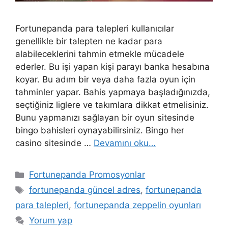
Fortunepanda para talepleri kullanıcılar
genellikle bir talepten ne kadar para
alabileceklerini tahmin etmekle mücadele
ederler. Bu işi yapan kişi parayı banka hesabına
koyar. Bu adım bir veya daha fazla oyun için
tahminler yapar. Bahis yapmaya başladığınızda,
seçtiğiniz liglere ve takımlara dikkat etmelisiniz.
Bunu yapmanızı sağlayan bir oyun sitesinde
bingo bahisleri oynayabilirsiniz. Bingo her
casino sitesinde …
Devamını oku…
Kategoriler
Fortunepanda Promosyonlar
Etiketler
fortunepanda güncel adres
,
fortunepanda
para talepleri
,
fortunepanda zeppelin oyunları
Yorum yap