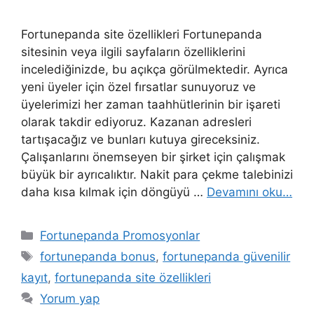
Fortunepanda site özellikleri Fortunepanda
sitesinin veya ilgili sayfaların özelliklerini
incelediğinizde, bu açıkça görülmektedir. Ayrıca
yeni üyeler için özel fırsatlar sunuyoruz ve
üyelerimizi her zaman taahhütlerinin bir işareti
olarak takdir ediyoruz. Kazanan adresleri
tartışacağız ve bunları kutuya gireceksiniz.
Çalışanlarını önemseyen bir şirket için çalışmak
büyük bir ayrıcalıktır. Nakit para çekme talebinizi
daha kısa kılmak için döngüyü …
Devamını oku…
Kategoriler
Fortunepanda Promosyonlar
Etiketler
fortunepanda bonus
,
fortunepanda güvenilir
kayıt
,
fortunepanda site özellikleri
Yorum yap