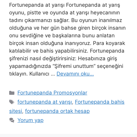
Fortunepanda at yarışı Fortunepanda at yarış
oyunu, pistte ve oyunda at yarışı heyecanının
tadını çıkarmanızı sağlar. Bu oyunun inanılmaz
olduğuna ve her gün bahse giren birçok insanın
onu sevdiğine ve başkalarına bunu anlatan
birçok insan olduğuna inanıyoruz. Para koyarak
katılabilir ve bahis yapabilirsiniz. Fortunepanda
şifrenizi nasıl değiştirirsiniz: Hesabınıza giriş
yapamadığınızda “Şifremi unuttum” seçeneğini
tıklayın. Kullanıcı …
Devamını oku…
Kategoriler
Fortunepanda Promosyonlar
Etiketler
fortunepanda at yarışı
,
Fortunepanda bahis
sitesi
,
fortunepanda ortak hesap
Yorum yap