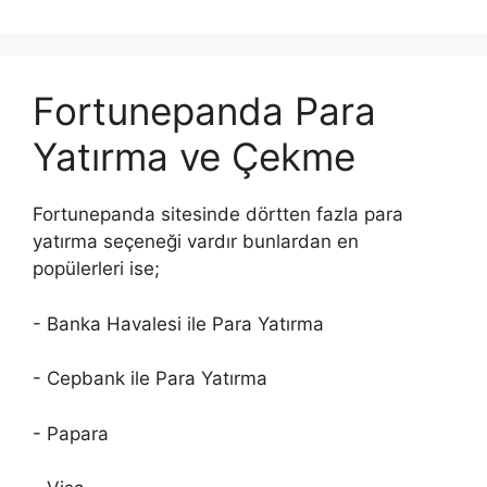
Fortunepanda Para
Yatırma ve Çekme
Fortunepanda sitesinde dörtten fazla para
yatırma seçeneği vardır bunlardan en
popülerleri ise;
- Banka Havalesi ile Para Yatırma
- Cepbank ile Para Yatırma
- Papara