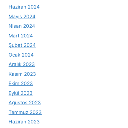
Haziran 2024
Mayıs 2024
Nisan 2024
Mart 2024
Şubat 2024
Ocak 2024
Aralık 2023
Kasım 2023
Ekim 2023
Eylül 2023
Ağustos 2023
Temmuz 2023
Haziran 2023