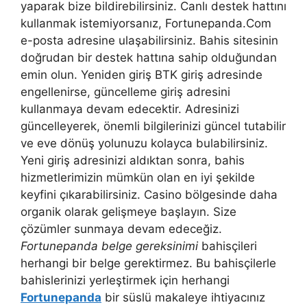
yaparak bize bildirebilirsiniz. Canlı destek hattını
kullanmak istemiyorsanız, Fortunepanda.Com
e-posta adresine ulaşabilirsiniz. Bahis sitesinin
doğrudan bir destek hattına sahip olduğundan
emin olun. Yeniden giriş BTK giriş adresinde
engellenirse, güncelleme giriş adresini
kullanmaya devam edecektir. Adresinizi
güncelleyerek, önemli bilgilerinizi güncel tutabilir
ve eve dönüş yolunuzu kolayca bulabilirsiniz.
Yeni giriş adresinizi aldıktan sonra, bahis
hizmetlerimizin mümkün olan en iyi şekilde
keyfini çıkarabilirsiniz. Casino bölgesinde daha
organik olarak gelişmeye başlayın. Size
çözümler sunmaya devam edeceğiz.
Fortunepanda belge gereksinimi
bahisçileri
herhangi bir belge gerektirmez. Bu bahisçilerle
bahislerinizi yerleştirmek için herhangi
Fortunepanda
bir süslü makaleye ihtiyacınız