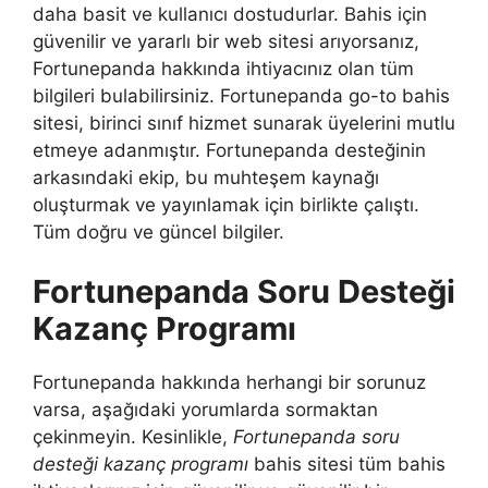
daha basit ve kullanıcı dostudurlar. Bahis için
güvenilir ve yararlı bir web sitesi arıyorsanız,
Fortunepanda hakkında ihtiyacınız olan tüm
bilgileri bulabilirsiniz. Fortunepanda go-to bahis
sitesi, birinci sınıf hizmet sunarak üyelerini mutlu
etmeye adanmıştır. Fortunepanda desteğinin
arkasındaki ekip, bu muhteşem kaynağı
oluşturmak ve yayınlamak için birlikte çalıştı.
Tüm doğru ve güncel bilgiler.
Fortunepanda Soru Desteği
Kazanç Programı
Fortunepanda hakkında herhangi bir sorunuz
varsa, aşağıdaki yorumlarda sormaktan
çekinmeyin. Kesinlikle,
Fortunepanda soru
desteği kazanç programı
bahis sitesi tüm bahis