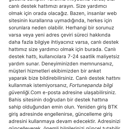
canlı destek hattımızı arayın. Size yardımcı
olmak için orada olacağız. Bazen, insanlar web
sitesinin kurallarına uymadığında, herkes için
sorunlara neden olabilir. Herhangi bir sorunuz
varsa veya yeni adres çeviri süreci hakkında
daha fazla bilgiye ihtiyacınız varsa, canlı destek
hattımız size yardımcı olmak için burada. Canlı
destek hattı, kullanıcılara 7-24 saatlik maliyetsiz
yardım sunar. Deneyiminizden memnunsanız,
müşteri hizmetleri ekibimizden bir anket
yaparak bize bildirebilirsiniz. Canlı destek hattını
kullanmak istemiyorsanız,
Fortunepanda bilgi
güvenliği
.Com e-posta adresine ulaşabilirsiniz.
Bahis sitesinin doğrudan bir destek hattına
sahip olduğundan emin olun. Yeniden giriş BTK
giriş adresinde engellenirse, güncelleme giriş
adresini kullanmaya devam edecektir. Adresinizi
güncelleyerek, önemli bilgilerinizi güncel tutabilir