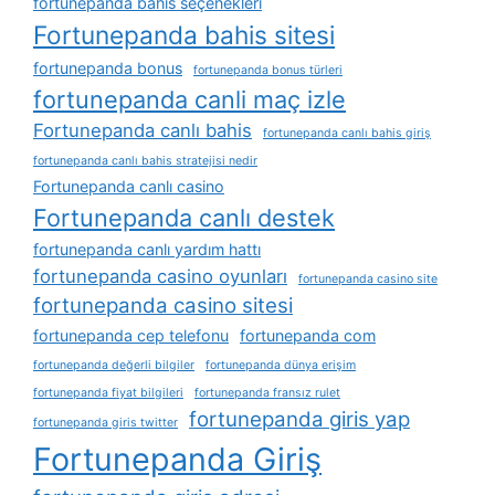
fortunepanda bahis seçenekleri
Fortunepanda bahis sitesi
fortunepanda bonus
fortunepanda bonus türleri
fortunepanda canli maç izle
Fortunepanda canlı bahis
fortunepanda canlı bahis giriş
fortunepanda canlı bahis stratejisi nedir
Fortunepanda canlı casino
Fortunepanda canlı destek
fortunepanda canlı yardım hattı
fortunepanda casino oyunları
fortunepanda casino site
fortunepanda casino sitesi
fortunepanda cep telefonu
fortunepanda com
fortunepanda değerli bilgiler
fortunepanda dünya erişim
fortunepanda fiyat bilgileri
fortunepanda fransız rulet
fortunepanda giris yap
fortunepanda giris twitter
Fortunepanda Giriş