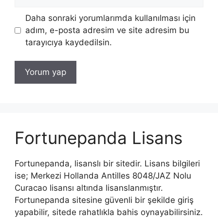
sitesi
Daha sonraki yorumlarımda kullanılması için
adım, e-posta adresim ve site adresim bu
tarayıcıya kaydedilsin.
Fortunepanda Lisans
Fortunepanda, lisanslı bir sitedir. Lisans bilgileri
ise; Merkezi Hollanda Antilles 8048/JAZ Nolu
Curacao lisansı altında lisanslanmıştır.
Fortunepanda sitesine güvenli bir şekilde giriş
yapabilir, sitede rahatlıkla bahis oynayabilirsiniz.