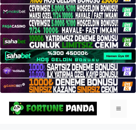
İçeriğe
atla
Menü