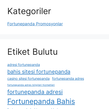
Kategoriler
Fortunepanda Promosyonlar
Etiket Bulutu
adresi fortunepanda
bahis sitesi fortunepanda
casino sitesi fortunepanda
fortunepanda adres
fortunepanda adres bilgileri hizmetleri
fortunepanda adresi
Fortunepanda Bahis