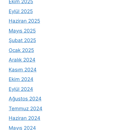
Ekim 2025
Eylül 2025
Haziran 2025
Mayıs 2025
Şubat 2025
Ocak 2025
Aralık 2024
Kasım 2024
Ekim 2024
Eylül 2024
Ağustos 2024
Temmuz 2024
Haziran 2024
Mayıs 2024