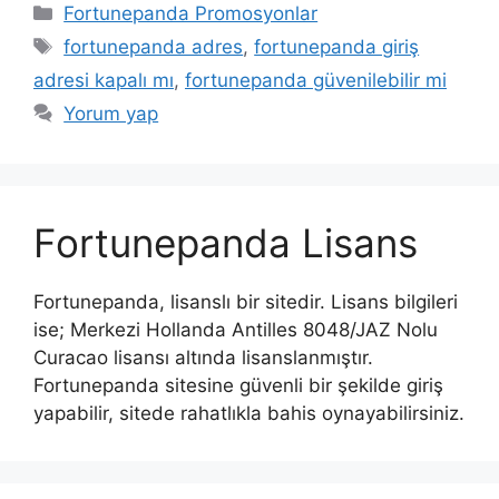
Kategoriler
Fortunepanda Promosyonlar
Etiketler
fortunepanda adres
,
fortunepanda giriş
adresi kapalı mı
,
fortunepanda güvenilebilir mi
Yorum yap
Fortunepanda Lisans
Fortunepanda, lisanslı bir sitedir. Lisans bilgileri
ise; Merkezi Hollanda Antilles 8048/JAZ Nolu
Curacao lisansı altında lisanslanmıştır.
Fortunepanda sitesine güvenli bir şekilde giriş
yapabilir, sitede rahatlıkla bahis oynayabilirsiniz.