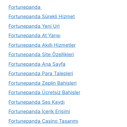
Fortunepanda
Fortunepanda Sürekli Hizmet
Fortunepanda Yeni Url
Fortunepanda At Yarışı
Fortunepanda Akıllı Hizmetler
Fortunepanda Site Özellikleri
Fortunepanda Ana Sayfa
Fortunepanda Para Talepleri
Fortunepanda Zeplin Bahisleri
Fortunepanda Ücretsiz Bahisler
Fortunepanda Ses Kaydı
Fortunepanda İçerik Erişimi
Fortunepanda Casino Tasarımı