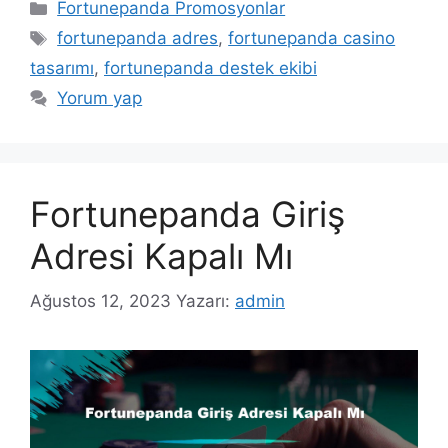
Kategoriler
Fortunepanda Promosyonlar
Etiketler
fortunepanda adres
,
fortunepanda casino
tasarımı
,
fortunepanda destek ekibi
Yorum yap
Fortunepanda Giriş
Adresi Kapalı Mı
Ağustos 12, 2023
Yazarı:
admin