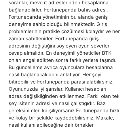
soranlar, mevcut adreslerinden hesaplarına
bağlanabilirler. Fortunepanda bahis adresi.
Fortunepanda yönetiminin bu alanda geniş
deneyime sahip olduğu bilinmektedir. Giriş
problemlerinin pratikle çözülmesi kolaydır ve her
zaman sabitlenirler. Fortunepanda giriş
adresinin değiştiğini söyleyen oyun severler
cevap almalıdır. En deneyimli yöneticiler BTK
onları engelledikten sonra farklı yerlere taşındı.
Bu güncelleme ayrıca oyunculara hesaplarına
nasıl bağlanacaklarını anlatıyor. Her şeyi
bitirebilir ve Fortunepanda parası alabilirsiniz.
Oyununuzda iyi şanslar. Kullanıcı hesapları
adres değişikliğinden etkilenmez. Farklı olan tek
şey, sitenin adresi ve nasıl çalıştığıdır. Bazı
gereksinimleri karşılıyorsanız Fortunepanda hızlı
ve kolay bir şekilde kaydedebilirsiniz. Makale,
nasıl kullanılabileceğine dair örnekler