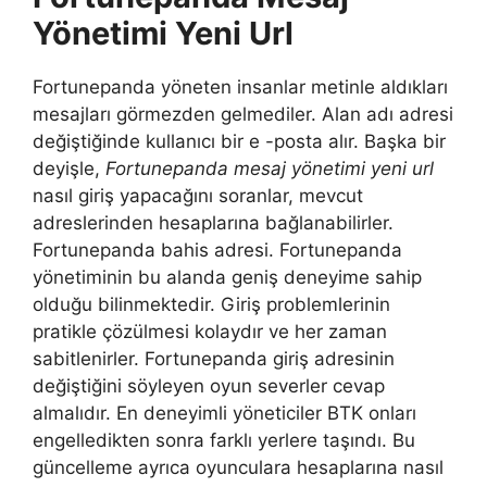
Yönetimi Yeni Url
Fortunepanda yöneten insanlar metinle aldıkları
mesajları görmezden gelmediler. Alan adı adresi
değiştiğinde kullanıcı bir e -posta alır. Başka bir
deyişle,
Fortunepanda mesaj yönetimi yeni url
nasıl giriş yapacağını soranlar, mevcut
adreslerinden hesaplarına bağlanabilirler.
Fortunepanda bahis adresi. Fortunepanda
yönetiminin bu alanda geniş deneyime sahip
olduğu bilinmektedir. Giriş problemlerinin
pratikle çözülmesi kolaydır ve her zaman
sabitlenirler. Fortunepanda giriş adresinin
değiştiğini söyleyen oyun severler cevap
almalıdır. En deneyimli yöneticiler BTK onları
engelledikten sonra farklı yerlere taşındı. Bu
güncelleme ayrıca oyunculara hesaplarına nasıl