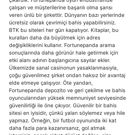
çıkardık. Fortunepanda oyun endüstrisinde
çalışan ve müşterilerine başarılı olma şansı
veren ünlü bir şirkettir. Dünyanın bazı yerlerinde
ücretsiz olarak çevrimiçi bahis yapabilirsiniz.
BTK bu siteleri her gün kapatıyor. Kitaplar, bu
kuralları daha da büyütmek için adres
değişikliklerini kullanır. Fortunepanda arama
sonuçlarında daha görünür hale getirmek için
etki alanı adının başlangıcına sayılar ekler.
Ülkemizde sanal casinonun yasaklanmasıyla,
çoğu güvenilmez şirket ondan haksız bir avantaj
elde etmeye çalışıyor. Öte yandan,
Fortunepanda depozito ve geri çekilme ve bahis
oyuncularından yüksek memnuniyet seviyesinde
güvenilirliği ile öne çıkıyor. Güvenilir bir bahis
sitesi en iyisidir, çünkü yalan söylemez veya hile
yapmaz. Örneğin, bir futbol oyununda iki kat
daha fazla para kazanırsanız, gol atmak