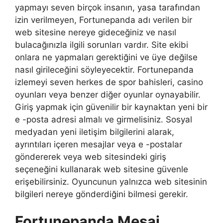
yapmayı seven birçok insanın, yasa tarafından
izin verilmeyen, Fortunepanda adı verilen bir
web sitesine nereye gideceğiniz ve nasıl
bulacağınızla ilgili sorunları vardır. Site ekibi
onlara ne yapmaları gerektiğini ve üye değilse
nasıl girileceğini söyleyecektir. Fortunepanda
izlemeyi seven herkes de spor bahisleri, casino
oyunları veya benzer diğer oyunlar oynayabilir.
Giriş yapmak için güvenilir bir kaynaktan yeni bir
e -posta adresi almalı ve girmelisiniz. Sosyal
medyadan yeni iletişim bilgilerini alarak,
ayrıntıları içeren mesajlar veya e -postalar
göndererek veya web sitesindeki giriş
seçeneğini kullanarak web sitesine güvenle
erişebilirsiniz. Oyuncunun yalnızca web sitesinin
bilgileri nereye gönderdiğini bilmesi gerekir.
Fortunepanda Mesaj