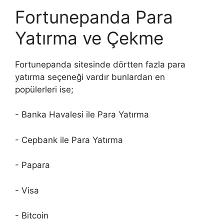
Fortunepanda Para
Yatırma ve Çekme
Fortunepanda sitesinde dörtten fazla para
yatırma seçeneği vardır bunlardan en
popülerleri ise;
- Banka Havalesi ile Para Yatırma
- Cepbank ile Para Yatırma
- Papara
- Visa
- Bitcoin