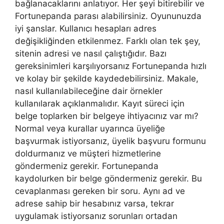
bağlanacaklarını anlatıyor. Her şeyi bitirebilir ve
Fortunepanda parası alabilirsiniz. Oyununuzda
iyi şanslar. Kullanıcı hesapları adres
değişikliğinden etkilenmez. Farklı olan tek şey,
sitenin adresi ve nasıl çalıştığıdır. Bazı
gereksinimleri karşılıyorsanız Fortunepanda hızlı
ve kolay bir şekilde kaydedebilirsiniz. Makale,
nasıl kullanılabileceğine dair örnekler
kullanılarak açıklanmalıdır. Kayıt süreci için
belge toplarken bir belgeye ihtiyacınız var mı?
Normal veya kurallar uyarınca üyeliğe
başvurmak istiyorsanız, üyelik başvuru formunu
doldurmanız ve müşteri hizmetlerine
göndermeniz gerekir. Fortunepanda
kaydolurken bir belge göndermeniz gerekir. Bu
cevaplanması gereken bir soru. Aynı ad ve
adrese sahip bir hesabınız varsa, tekrar
uygulamak istiyorsanız sorunları ortadan