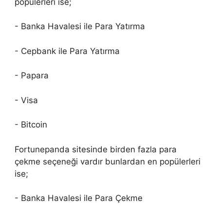
popülerleri ise;
- Banka Havalesi ile Para Yatırma
- Cepbank ile Para Yatırma
- Papara
- Visa
- Bitcoin
Fortunepanda sitesinde birden fazla para
çekme seçeneği vardır bunlardan en popülerleri
ise;
- Banka Havalesi ile Para Çekme