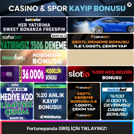
×
Fortunepanda GİRİŞ İÇİN TIKLAYINIZ!