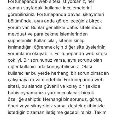
Fortunepanda web sitesi istiyorsanız, her
zaman sayfadaki kullanıcı incelemelerini
görebilirsiniz. Fortunepanda davası şikayetleri
bölümünde, aynı anda görebileceğiniz birçok
yorum var. Bunlar genellikle bahis sitelerinde
mevduat ve para çekme işlemlerinden
şüphelenilir. Kullanıcılar, sitenin kırılıp
kırılmadığını öğrenmek için diğer site üyelerinin
yorumlarını okuyabilir. Fortunepanda web sitesi
çok iyi. Bir sorununuz varsa, aynı sorunu olan
diğer kullanıcılarla konuşabilirsiniz. Olası
kullanıcılar bu yerde herhangi bir sorun olmadan
çalışmaya devam edebilir. Fortunepanda web
sitesi, bu alanda güvenli ve kolay bir şekilde
bahis oynamanıza yardımcı olacak birçok
özelliğe sahiptir. Herhangi bir sorunuz, görüş,
öneri veya şikayetiniz varsa, destek ekibimizle
istediğiniz zaman iletişime geçebilirsiniz. Takım