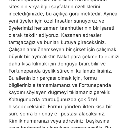
sitesinin veya ilgili sayfaların özelliklerini
incelediğinizde, bu açıkça görülmektedir. Ayrıca
yeni üyeler için özel fırsatlar sunuyoruz ve
üyelerimizi her zaman taahhütlerinin bir işareti
olarak takdir ediyoruz. Kazanan adresleri
tartışacağız ve bunları kutuya gireceksiniz.
Çalışanlarını önemseyen bir şirket için çalışmak
büyük bir ayrıcalıktır. Nakit para çekme talebinizi
daha kısa kılmak için döngüyü bitirebilir ve
Fortunepanda üyelik sürecini kullanabilirsiniz.
Bu ailenin bir parçası olmak için, formu
bilgilerinizle tamamlamanız ve Fortunepanda
kaydını söyleyen düğmeyi tıklamanız gerekir.
Koltuğunuzda oturduğunuzda çok özel
hissedeceksiniz. Formu gönderdikten kısa bir
süre sonra bir onay e -postası alacaksınız.
Kimlik numaranızı veya adresinizi başkasına