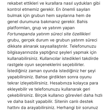
rekabet ettikleri ve kurallara nasıl uydukları gibi
kontrol etmemiz gerekir. En önemli sayıları
bulmak için grubun hem sayılarına hem de
genel durumuna bakmanız gerekir. Bahis
platformları, grup ve yatırım yapan
Fortunepanda yatırım süreci site özellikleri
grubu, gerçek durum ve grubun yatırım süreci
dikkate alınarak sayısallaştırılır. Telefonunuzu
bilgisayarınızda yaptığınız şeyleri yapmak için
kullanabilirsiniz. Kullanıcılar istedikleri takdirde
rastgele oyun seçeneklerini seçebilirler.
İstediğiniz zaman oyunda istediğiniz her şeyi
yapabilirsiniz. Bahse girdikten sonra oyunu
tekrar izleyebilirsiniz. Hesabınıza kolayca para
ekleyebilir ve telefonunuzu kullanarak geri
çekebilirsiniz. Birçok kullanıcı görevleri daha hızlı
ve daha basit yapabilir. Sitenin canlı destek
hattını da arayabilirsiniz. Herhangi bir sorunuz