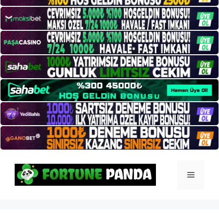
İçeriğe
atla
Menü