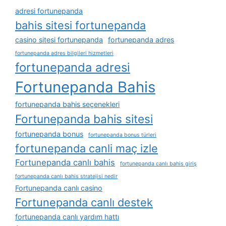
adresi fortunepanda
bahis sitesi fortunepanda
casino sitesi fortunepanda
fortunepanda adres
fortunepanda adres bilgileri hizmetleri
fortunepanda adresi
Fortunepanda Bahis
fortunepanda bahis seçenekleri
Fortunepanda bahis sitesi
fortunepanda bonus
fortunepanda bonus türleri
fortunepanda canli maç izle
Fortunepanda canlı bahis
fortunepanda canlı bahis giriş
fortunepanda canlı bahis stratejisi nedir
Fortunepanda canlı casino
Fortunepanda canlı destek
fortunepanda canlı yardım hattı