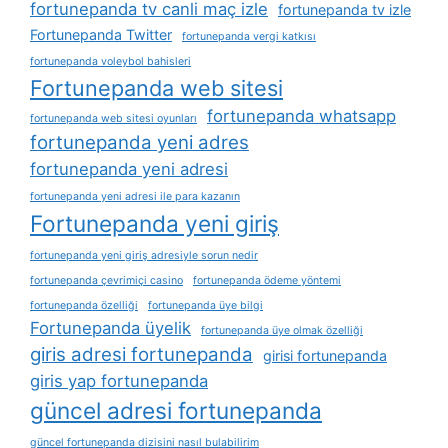
fortunepanda tv canli maç izle
fortunepanda tv izle
Fortunepanda Twitter
fortunepanda vergi katkısı
fortunepanda voleybol bahisleri
Fortunepanda web sitesi
fortunepanda whatsapp
fortunepanda web sitesi oyunları
fortunepanda yeni adres
fortunepanda yeni adresi
fortunepanda yeni adresi ile para kazanın
Fortunepanda yeni giriş
fortunepanda yeni giriş adresiyle sorun nedir
fortunepanda çevrimiçi casino
fortunepanda ödeme yöntemi
fortunepanda özelliği
fortunepanda üye bilgi
Fortunepanda üyelik
fortunepanda üye olmak özelliği
giris adresi fortunepanda
girisi fortunepanda
giris yap fortunepanda
güncel adresi fortunepanda
güncel fortunepanda dizisini nasıl bulabilirim