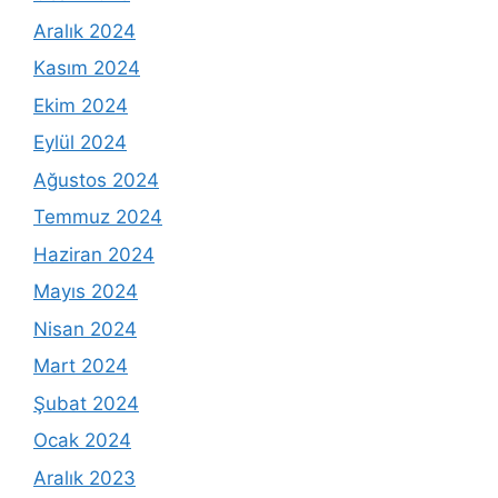
Aralık 2024
Kasım 2024
Ekim 2024
Eylül 2024
Ağustos 2024
Temmuz 2024
Haziran 2024
Mayıs 2024
Nisan 2024
Mart 2024
Şubat 2024
Ocak 2024
Aralık 2023