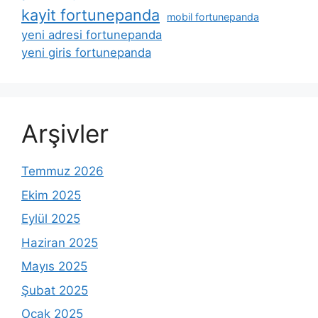
kayit fortunepanda
mobil fortunepanda
yeni adresi fortunepanda
yeni giris fortunepanda
Arşivler
Temmuz 2026
Ekim 2025
Eylül 2025
Haziran 2025
Mayıs 2025
Şubat 2025
Ocak 2025