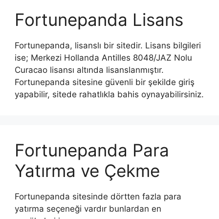
Fortunepanda Lisans
Fortunepanda, lisanslı bir sitedir. Lisans bilgileri
ise; Merkezi Hollanda Antilles 8048/JAZ Nolu
Curacao lisansı altında lisanslanmıştır.
Fortunepanda sitesine güvenli bir şekilde giriş
yapabilir, sitede rahatlıkla bahis oynayabilirsiniz.
Fortunepanda Para
Yatırma ve Çekme
Fortunepanda sitesinde dörtten fazla para
yatırma seçeneği vardır bunlardan en