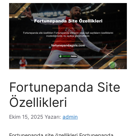
Fortunepanda Site
Özellikleri
Ekim 15, 2025
Yazarı:
admin
Fortunepanda site özellikleri Fortunepanda