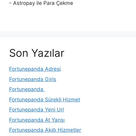
- Astropay ile Para Çekme
Son Yazılar
Fortunepanda Adresi
Fortunepanda Giriş
Fortunepanda
Fortunepanda Sürekli Hizmet
Fortunepanda Yeni Url
Fortunepanda At Yarışı
Fortunepanda Akıllı Hizmetler