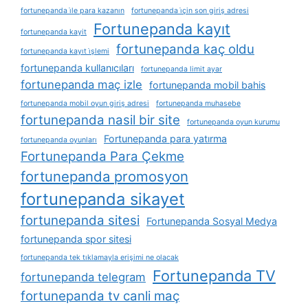
fortunepanda i̇le para kazanın
fortunepanda i̇çin son giriş adresi
Fortunepanda kayıt
fortunepanda kayit
fortunepanda kaç oldu
fortunepanda kayıt i̇şlemi
fortunepanda kullanıcıları
fortunepanda limit ayar
fortunepanda maç izle
fortunepanda mobil bahis
fortunepanda mobil oyun giriş adresi
fortunepanda muhasebe
fortunepanda nasil bir site
fortunepanda oyun kurumu
Fortunepanda para yatırma
fortunepanda oyunları
Fortunepanda Para Çekme
fortunepanda promosyon
fortunepanda sikayet
fortunepanda sitesi
Fortunepanda Sosyal Medya
fortunepanda spor sitesi
fortunepanda tek tıklamayla erişimi ne olacak
Fortunepanda TV
fortunepanda telegram
fortunepanda tv canli maç