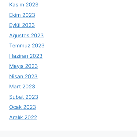
Kasım 2023
Ekim 2023
Eylül 2023
Ağustos 2023
Temmuz 2023
Haziran 2023
Mayıs 2023
Nisan 2023
Mart 2023
Şubat 2023
Ocak 2023
Aralık 2022