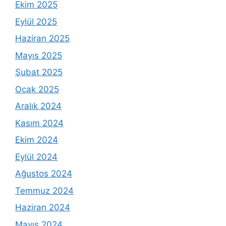
Ekim 2025
Eylül 2025
Haziran 2025
Mayıs 2025
Şubat 2025
Ocak 2025
Aralık 2024
Kasım 2024
Ekim 2024
Eylül 2024
Ağustos 2024
Temmuz 2024
Haziran 2024
Mayıs 2024