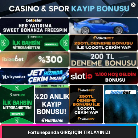
×
Fortunepanda GİRİŞ İÇİN TIKLAYINIZ!