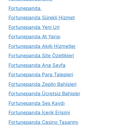
Fortunepanda
Fortunepanda Sürekli Hizmet
Fortunepanda Yeni Url
Fortunepanda At Yarışı
Fortunepanda Akıllı Hizmetler
Fortunepanda Site Özellikleri
Fortunepanda Ana Sayfa
Fortunepanda Para Talepleri
Fortunepanda Zeplin Bahisleri
Fortunepanda Ücretsiz Bahisler
Fortunepanda Ses Kaydı
Fortunepanda İçerik Erişimi
Fortunepanda Casino Tasarımı