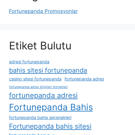
Fortunepanda Promosyonlar
Etiket Bulutu
adresi fortunepanda
bahis sitesi fortunepanda
casino sitesi fortunepanda
fortunepanda adres
fortunepanda adres bilgileri hizmetleri
fortunepanda adresi
Fortunepanda Bahis
fortunepanda bahis seçenekleri
Fortunepanda bahis sitesi