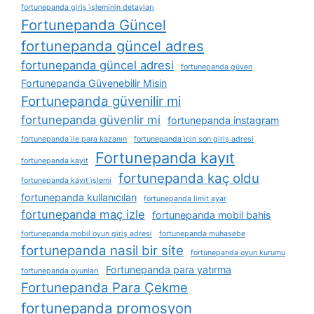
fortunepanda giriş i̇şleminin detayları
Fortunepanda Güncel
fortunepanda güncel adres
fortunepanda güncel adresi
fortunepanda güven
Fortunepanda Güvenebilir Misin
Fortunepanda güvenilir mi
fortunepanda güvenlir mi
fortunepanda instagram
fortunepanda i̇le para kazanın
fortunepanda i̇çin son giriş adresi
Fortunepanda kayıt
fortunepanda kayit
fortunepanda kaç oldu
fortunepanda kayıt i̇şlemi
fortunepanda kullanıcıları
fortunepanda limit ayar
fortunepanda maç izle
fortunepanda mobil bahis
fortunepanda mobil oyun giriş adresi
fortunepanda muhasebe
fortunepanda nasil bir site
fortunepanda oyun kurumu
Fortunepanda para yatırma
fortunepanda oyunları
Fortunepanda Para Çekme
fortunepanda promosyon