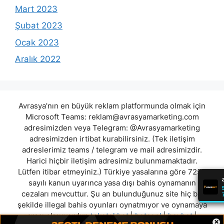
Mart 2023
Şubat 2023
Ocak 2023
Aralık 2022
Avrasya'nın en büyük reklam platformunda olmak için
Microsoft Teams:
reklam@avrasyamarketing.com
adresimizden veya Telegram: @Avrasyamarketing
adresimizden irtibat kurabilirsiniz. (Tek iletişim
adreslerimiz teams / telegram ve mail adresimizdir.
Harici hiçbir iletişim adresimiz bulunmamaktadır.
Lütfen itibar etmeyiniz.) Türkiye yasalarına göre 7258
sayılı kanun uyarınca yasa dışı bahis oynamanın
cezaları mevcuttur. Şu an bulunduğunuz site hiç bir
şekilde illegal bahis oyunları oynatmıyor ve oynamaya
aracı olmuyordur.
teketekbet
|
betcool
|
heybet
|
×