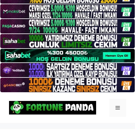
İçeriğe
atla
Menü