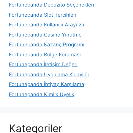
Fortunepanda Depozito Seçenekleri
Fortunepanda Slot Tercihleri
Fortunepanda Kullanıcı Arayüzü
Fortunepanda Casino Yürütme
Fortunepanda Kazanç Programı
Fortunepanda Bölge Koruması
Fortunepanda İletişim Değeri
Fortunepanda Uygulama Kolaylığı
Fortunepanda İhtiyaç Karşılama
Fortunepanda Kimlik Üyelik
Kategoriler