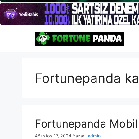
İçeriğe
atla
Fortunepanda ka
Fortunepanda Mobil 
Ağustos 17, 2024
Yazarı:
admin