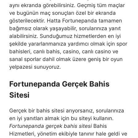
aynı ekranda görebilirsiniz. Geçmiş tüm maçlar
ve bugünün maç sonuçları özel bir ekranda
gösterilecektir. Hatta Fortunepanda tamamen
bağımsız olarak yaşayabilir, sorularınıza yanıt
alabilirsiniz. Sunduğumuz hizmetlerden en iyi
şekilde yararlanmanıza yardımcı olmak için spor
bahisleri, canlı bahis, casino, canlı casino ve
sanal sporlar dahil olmak üzere geniş bir oyun
yelpazesi sunuyoruz.
Fortunepanda Gerçek Bahis
Sitesi
Gerçek bir bahis sitesi arıyorsanız, sorularınıza
en iyi yanıtları almak için bu siteyi kullanın.
Fortunepanda gerçek bahis sitesi
Bahis
Hizmetleri, yönetim ekibiyle tanınır hale geldi ve