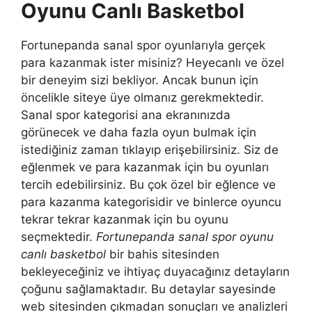
Oyunu Canlı Basketbol
Fortunepanda sanal spor oyunlarıyla gerçek
para kazanmak ister misiniz? Heyecanlı ve özel
bir deneyim sizi bekliyor. Ancak bunun için
öncelikle siteye üye olmanız gerekmektedir.
Sanal spor kategorisi ana ekranınızda
görünecek ve daha fazla oyun bulmak için
istediğiniz zaman tıklayıp erişebilirsiniz. Siz de
eğlenmek ve para kazanmak için bu oyunları
tercih edebilirsiniz. Bu çok özel bir eğlence ve
para kazanma kategorisidir ve binlerce oyuncu
tekrar tekrar kazanmak için bu oyunu
seçmektedir.
Fortunepanda sanal spor oyunu
canlı basketbol
bir bahis sitesinden
bekleyeceğiniz ve ihtiyaç duyacağınız detayların
çoğunu sağlamaktadır. Bu detaylar sayesinde
web sitesinden çıkmadan sonuçları ve analizleri