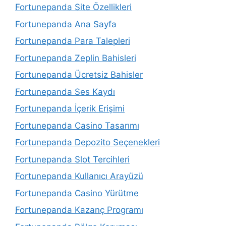
Fortunepanda Site Özellikleri
Fortunepanda Ana Sayfa
Fortunepanda Para Talepleri
Fortunepanda Zeplin Bahisleri
Fortunepanda Ücretsiz Bahisler
Fortunepanda Ses Kaydı
Fortunepanda İçerik Erişimi
Fortunepanda Casino Tasarımı
Fortunepanda Depozito Seçenekleri
Fortunepanda Slot Tercihleri
Fortunepanda Kullanıcı Arayüzü
Fortunepanda Casino Yürütme
Fortunepanda Kazanç Programı