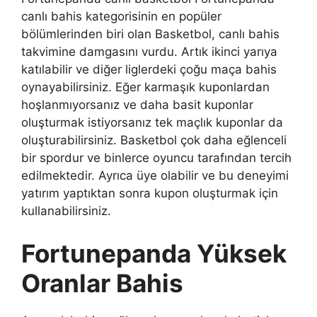
canlı bahis kategorisinin en popüler
bölümlerinden biri olan Basketbol, canlı bahis
takvimine damgasını vurdu. Artık ikinci yarıya
katılabilir ve diğer liglerdeki çoğu maça bahis
oynayabilirsiniz. Eğer karmaşık kuponlardan
hoşlanmıyorsanız ve daha basit kuponlar
oluşturmak istiyorsanız tek maçlık kuponlar da
oluşturabilirsiniz. Basketbol çok daha eğlenceli
bir spordur ve binlerce oyuncu tarafından tercih
edilmektedir. Ayrıca üye olabilir ve bu deneyimi
yatırım yaptıktan sonra kupon oluşturmak için
kullanabilirsiniz.
Fortunepanda Yüksek
Oranlar Bahis