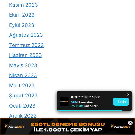
Kasım 2023
Ekim 2023
Eylül 2023
Ağustos 2023
Temmuz 2023
Haziran 2023
Mayıs 2023
Nisan 2023
Mart 2023
Şubat 2023
Ocak 2023
Aralık 2022
×