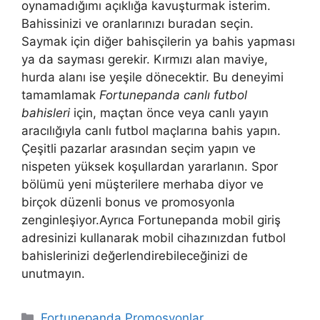
oynamadığımı açıklığa kavuşturmak isterim.
Bahissinizi ve oranlarınızı buradan seçin.
Saymak için diğer bahisçilerin ya bahis yapması
ya da sayması gerekir. Kırmızı alan maviye,
hurda alanı ise yeşile dönecektir. Bu deneyimi
tamamlamak
Fortunepanda canlı futbol
bahisleri
için, maçtan önce veya canlı yayın
aracılığıyla canlı futbol maçlarına bahis yapın.
Çeşitli pazarlar arasından seçim yapın ve
nispeten yüksek koşullardan yararlanın. Spor
bölümü yeni müşterilere merhaba diyor ve
birçok düzenli bonus ve promosyonla
zenginleşiyor.Ayrıca Fortunepanda mobil giriş
adresinizi kullanarak mobil cihazınızdan futbol
bahislerinizi değerlendirebileceğinizi de
unutmayın.
Kategoriler
Fortunepanda Promosyonlar