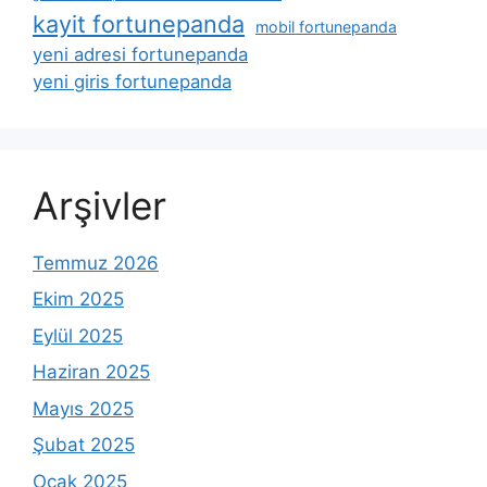
kayit fortunepanda
mobil fortunepanda
yeni adresi fortunepanda
yeni giris fortunepanda
Arşivler
Temmuz 2026
Ekim 2025
Eylül 2025
Haziran 2025
Mayıs 2025
Şubat 2025
Ocak 2025