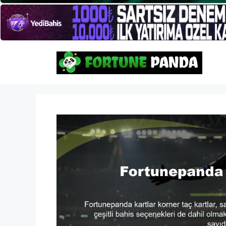
İçeriğe
atla