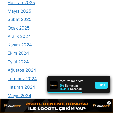
Haziran 2025
Mayıs 2025
Şubat 2025
Ocak 2025
Aralık 2024
Kasım 2024
Ekim 2024
Eylül 2024
Ağustos 2024
Temmuz 2024
Haziran 2024
Mayıs 2024
×
Nisan 2024
Mart 2024