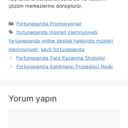
çözüm merkezlerine dönüştürür.
Kategoriler
Fortunepanda Promosyonlar
Etiketler
fortunepanda müşteri memnuniyeti
,
fortunepanda online destek hakkında müşteri
memnuniyeti
,
kayit fortunepanda
Fortunepanda Para Kazanma Stratejisi
Fortunepanda Katılmanın Prosedürü Nedir
Yorum yapın
Yorum