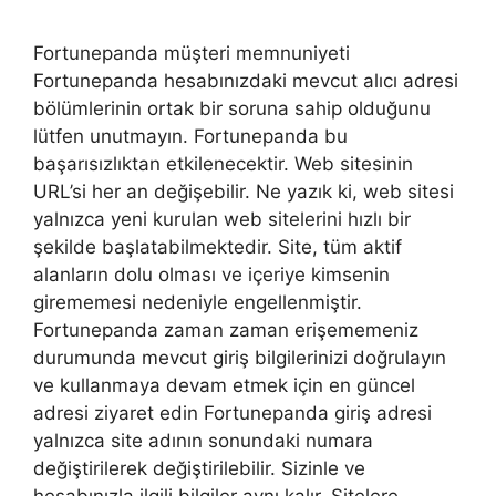
Fortunepanda müşteri memnuniyeti
Fortunepanda hesabınızdaki mevcut alıcı adresi
bölümlerinin ortak bir soruna sahip olduğunu
lütfen unutmayın. Fortunepanda bu
başarısızlıktan etkilenecektir. Web sitesinin
URL’si her an değişebilir. Ne yazık ki, web sitesi
yalnızca yeni kurulan web sitelerini hızlı bir
şekilde başlatabilmektedir. Site, tüm aktif
alanların dolu olması ve içeriye kimsenin
girememesi nedeniyle engellenmiştir.
Fortunepanda zaman zaman erişememeniz
durumunda mevcut giriş bilgilerinizi doğrulayın
ve kullanmaya devam etmek için en güncel
adresi ziyaret edin Fortunepanda giriş adresi
yalnızca site adının sonundaki numara
değiştirilerek değiştirilebilir. Sizinle ve