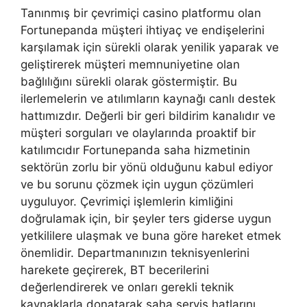
Tanınmış bir çevrimiçi casino platformu olan
Fortunepanda müşteri ihtiyaç ve endişelerini
karşılamak için sürekli olarak yenilik yaparak ve
geliştirerek müşteri memnuniyetine olan
bağlılığını sürekli olarak göstermiştir. Bu
ilerlemelerin ve atılımların kaynağı canlı destek
hattımızdır. Değerli bir geri bildirim kanalıdır ve
müşteri sorguları ve olaylarında proaktif bir
katılımcıdır Fortunepanda saha hizmetinin
sektörün zorlu bir yönü olduğunu kabul ediyor
ve bu sorunu çözmek için uygun çözümleri
uyguluyor. Çevrimiçi işlemlerin kimliğini
doğrulamak için, bir şeyler ters giderse uygun
yetkililere ulaşmak ve buna göre hareket etmek
önemlidir. Departmanınızın teknisyenlerini
harekete geçirerek, BT becerilerini
değerlendirerek ve onları gerekli teknik
kaynaklarla donatarak saha servis hatlarını