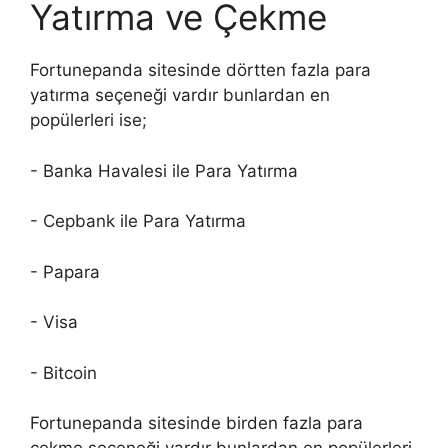
Yatırma ve Çekme
Fortunepanda sitesinde dörtten fazla para
yatırma seçeneği vardır bunlardan en
popülerleri ise;
- Banka Havalesi ile Para Yatırma
- Cepbank ile Para Yatırma
- Papara
- Visa
- Bitcoin
Fortunepanda sitesinde birden fazla para