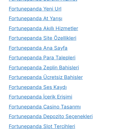
Fortunepanda Yeni Url
Fortunepanda At Yarışı
Fortunepanda Akıllı Hizmetler
Fortunepanda Site Özellikleri
Fortunepanda Ana Sayfa
Fortunepanda Para Talepleri
Fortunepanda Zeplin Bahisleri
Fortunepanda Ücretsiz Bahisler
Fortunepanda Ses Kaydı
Fortunepanda İçerik Erişimi
Fortunepanda Casino Tasarımı
Fortunepanda Depozito Seçenekleri
Fortunepanda Slot Tercihleri