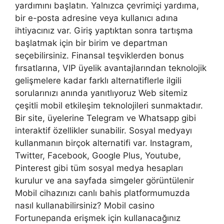
yardımını başlatın. Yalnızca çevrimiçi yardıma,
bir e-posta adresine veya kullanıcı adına
ihtiyacınız var. Giriş yaptıktan sonra tartışma
başlatmak için bir birim ve departman
seçebilirsiniz. Finansal teşviklerden bonus
fırsatlarına, VIP üyelik avantajlarından teknolojik
gelişmelere kadar farklı alternatiflerle ilgili
sorularınızı anında yanıtlıyoruz Web sitemiz
çeşitli mobil etkileşim teknolojileri sunmaktadır.
Bir site, üyelerine Telegram ve Whatsapp gibi
interaktif özellikler sunabilir. Sosyal medyayı
kullanmanın birçok alternatifi var. Instagram,
Twitter, Facebook, Google Plus, Youtube,
Pinterest gibi tüm sosyal medya hesapları
kurulur ve ana sayfada simgeler görüntülenir
Mobil cihazınızı canlı bahis platformumuzda
nasıl kullanabilirsiniz? Mobil casino
Fortunepanda erişmek için kullanacağınız