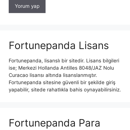
Fortunepanda Lisans
Fortunepanda, lisanslı bir sitedir. Lisans bilgileri
ise; Merkezi Hollanda Antilles 8048/JAZ Nolu
Curacao lisansı altında lisanslanmıştır.
Fortunepanda sitesine güvenli bir şekilde giriş
yapabilir, sitede rahatlıkla bahis oynayabilirsiniz.
Fortunepanda Para