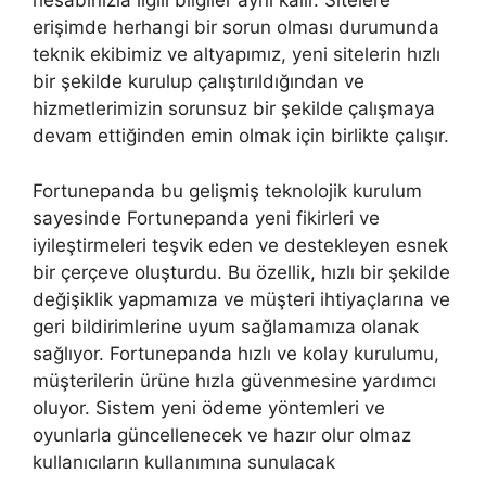
hesabınızla ilgili bilgiler aynı kalır. Sitelere
erişimde herhangi bir sorun olması durumunda
teknik ekibimiz ve altyapımız, yeni sitelerin hızlı
bir şekilde kurulup çalıştırıldığından ve
hizmetlerimizin sorunsuz bir şekilde çalışmaya
devam ettiğinden emin olmak için birlikte çalışır.
Fortunepanda bu gelişmiş teknolojik kurulum
sayesinde Fortunepanda yeni fikirleri ve
iyileştirmeleri teşvik eden ve destekleyen esnek
bir çerçeve oluşturdu. Bu özellik, hızlı bir şekilde
değişiklik yapmamıza ve müşteri ihtiyaçlarına ve
geri bildirimlerine uyum sağlamamıza olanak
sağlıyor. Fortunepanda hızlı ve kolay kurulumu,
müşterilerin ürüne hızla güvenmesine yardımcı
oluyor. Sistem yeni ödeme yöntemleri ve
oyunlarla güncellenecek ve hazır olur olmaz
kullanıcıların kullanımına sunulacak