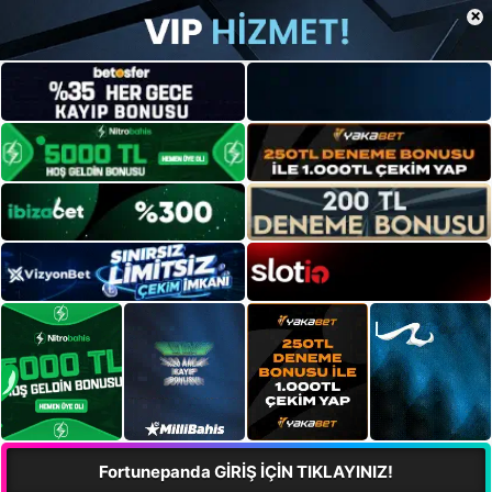
×
Fortunepanda GİRİŞ İÇİN TIKLAYINIZ!