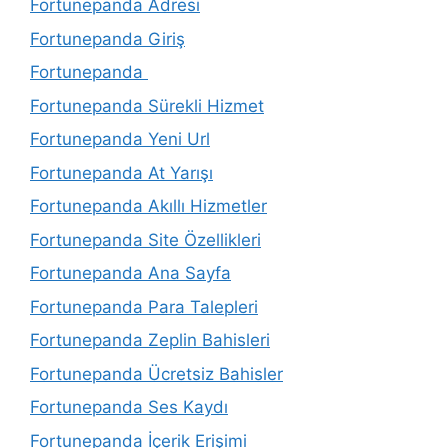
Fortunepanda Adresi
Fortunepanda Giriş
Fortunepanda
Fortunepanda Sürekli Hizmet
Fortunepanda Yeni Url
Fortunepanda At Yarışı
Fortunepanda Akıllı Hizmetler
Fortunepanda Site Özellikleri
Fortunepanda Ana Sayfa
Fortunepanda Para Talepleri
Fortunepanda Zeplin Bahisleri
Fortunepanda Ücretsiz Bahisler
Fortunepanda Ses Kaydı
Fortunepanda İçerik Erişimi