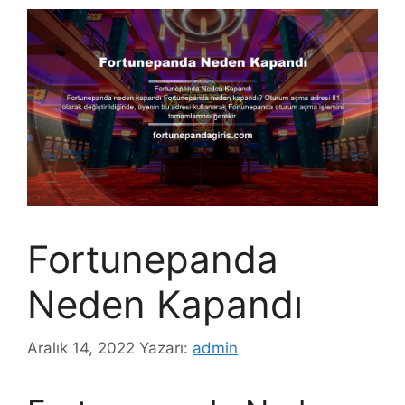
Fortunepanda
Neden Kapandı
Aralık 14, 2022
Yazarı:
admin