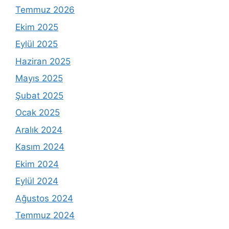
Temmuz 2026
Ekim 2025
Eylül 2025
Haziran 2025
Mayıs 2025
Şubat 2025
Ocak 2025
Aralık 2024
Kasım 2024
Ekim 2024
Eylül 2024
Ağustos 2024
Temmuz 2024