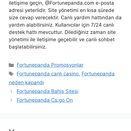
iletişime geçin, @Fortunepanda.com e-posta
adresi yeterlidir. Site yönetimi en kısa sürede
size cevap verecektir. Canlı yardım hattından da
yardım alabilirsiniz. Kullanıcılar için 7/24 canlı
destek hattı mevcuttur. Dilediğiniz zaman site
yönetimi ile iletişime geçebilir ve canlı sohbet
başlatabilirsiniz.
Kategoriler
Fortunepanda Promosyonlar
Etiketler
Fortunepanda canlı casino
,
Fortunepanda
neden kapandı
Fortunepanda Bahis Sitesi
Fortunepanda Cs:go On