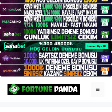
İçeriğe
atla
Menü