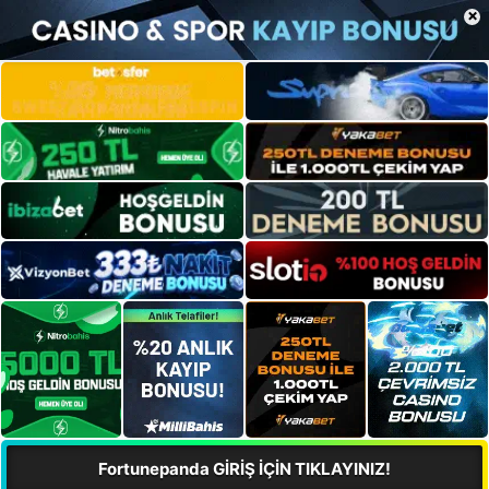
×
Fortunepanda GİRİŞ İÇİN TIKLAYINIZ!