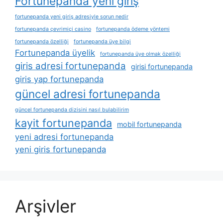
Fortunepanda yeni giriş
fortunepanda yeni giriş adresiyle sorun nedir
fortunepanda çevrimiçi casino
fortunepanda ödeme yöntemi
fortunepanda özelliği
fortunepanda üye bilgi
Fortunepanda üyelik
fortunepanda üye olmak özelliği
giris adresi fortunepanda
girisi fortunepanda
giris yap fortunepanda
güncel adresi fortunepanda
güncel fortunepanda dizisini nasıl bulabilirim
kayit fortunepanda
mobil fortunepanda
yeni adresi fortunepanda
yeni giris fortunepanda
Arşivler