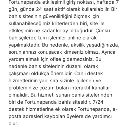
Fortunepanda etkileşimli giriş noktası, haftada 7
gün, günde 24 saat aktif olarak kullanılabilir. Bir
bahis sitesinin güvenilirliğini ölçmek için
kullanabileceğimiz kriterlerden biri, site ile
etkileşimin ne kadar kolay olduğudur. Çünkü
bahisçilerde tüm işlemler online olarak
yapılmaktadır. Bu nedenle, aksilik yaşadığınızda,
sorunlarınızı konuşacak kimseniz olmaz. Ayrıca
yardım almak için ofise gidemezsiniz. Bu
nedenle bahis sitelerinin düzenli olarak
çalışması oldukça önemlidir. Canlı destek
hizmetlerinin yanı sıra sizinle ilgilenen ve
probleminize çözüm bulan interaktif kanallar
olmalıdır. Bu hizmeti sunan bahis sitelerinden
biri de Fortunepanda bahis sitesidir. 7/24
destek hizmetlerine ek olarak Fortunepanda, e-
posta adresleri kaybolan üyelere de yardımcı
olur.