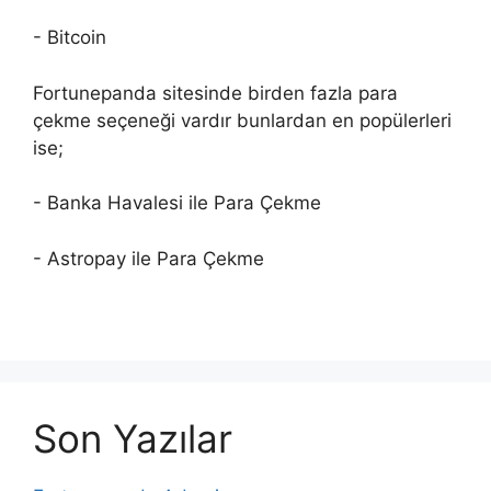
- Bitcoin
Fortunepanda sitesinde birden fazla para
çekme seçeneği vardır bunlardan en popülerleri
ise;
- Banka Havalesi ile Para Çekme
- Astropay ile Para Çekme
Son Yazılar