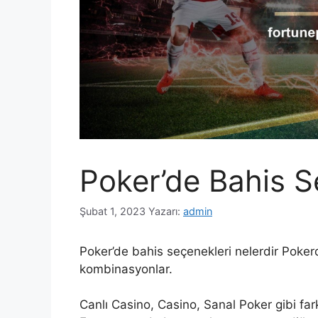
Poker’de Bahis S
Şubat 1, 2023
Yazarı:
admin
Poker’de bahis seçenekleri nelerdir Pokerde 
kombinasyonlar.
Canlı Casino, Casino, Sanal Poker gibi farkl