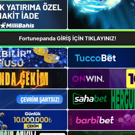
Fortunepanda GİRİŞ İÇİN TIKLAYINIZ!