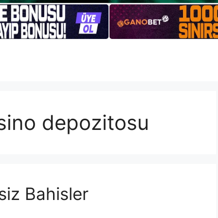
sino depozitosu
iz Bahisler