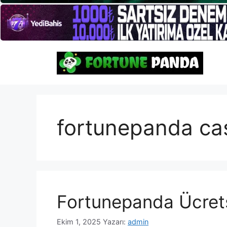
İçeriğe
atla
fortunepanda ca
Fortunepanda Ücrets
Ekim 1, 2025
Yazarı:
admin