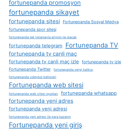
fortunepanda promosyon
fortunepanda sikayet
fortunepanda sitesi
Fortunepanda Sosyal Medya
fortunepanda spor sitesi
fortunepanda tek tıklamayla erişimi ne olacak
Fortunepanda TV
fortunepanda telegram
fortunepanda tv canli maç
fortunepanda tv canli maç izle
fortunepanda tv izle
Fortunepanda Twitter
fortunepanda vergi katkısı
fortunepanda voleybol bahisleri
Fortunepanda web sitesi
fortunepanda whatsapp
fortunepanda web sitesi oyunları
fortunepanda yeni adres
fortunepanda yeni adresi
fortunepanda yeni adresi ile para kazanın
Fortunepanda yeni giriş