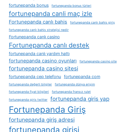
fortunepanda bonus
fortunepanda bonus türleri
fortunepanda canli maç izle
Fortunepanda canlı bahis
fortunepanda canlı bahis giriş
fortunepanda canlı bahis stratejisi nedir
Fortunepanda canlı casino
Fortunepanda canlı destek
fortunepanda canlı yardım hattı
fortunepanda casino oyunları
fortunepanda casino site
fortunepanda casino sitesi
fortunepanda cep telefonu
fortunepanda com
fortunepanda değerli bilgiler
fortunepanda dünya erişim
fortunepanda fiyat bilgileri
fortunepanda fransız rulet
fortunepanda giris yap
fortunepanda giris twitter
Fortunepanda Giriş
fortunepanda giriş adresi
fortunepanda girişi