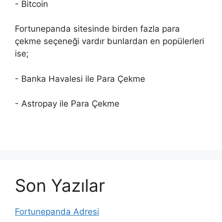
- Bitcoin
Fortunepanda sitesinde birden fazla para
çekme seçeneği vardır bunlardan en popülerleri
ise;
- Banka Havalesi ile Para Çekme
- Astropay ile Para Çekme
Son Yazılar
Fortunepanda Adresi