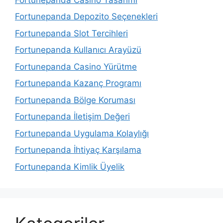
Fortunepanda Depozito Seçenekleri
Fortunepanda Slot Tercihleri
Fortunepanda Kullanıcı Arayüzü
Fortunepanda Casino Yürütme
Fortunepanda Kazanç Programı
Fortunepanda Bölge Koruması
Fortunepanda İletişim Değeri
Fortunepanda Uygulama Kolaylığı
Fortunepanda İhtiyaç Karşılama
Fortunepanda Kimlik Üyelik