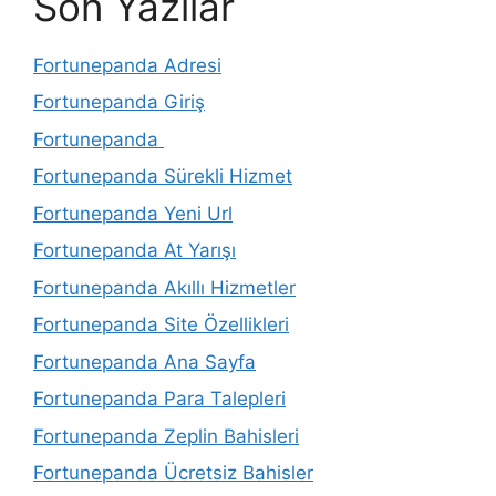
Son Yazılar
Fortunepanda Adresi
Fortunepanda Giriş
Fortunepanda
Fortunepanda Sürekli Hizmet
Fortunepanda Yeni Url
Fortunepanda At Yarışı
Fortunepanda Akıllı Hizmetler
Fortunepanda Site Özellikleri
Fortunepanda Ana Sayfa
Fortunepanda Para Talepleri
Fortunepanda Zeplin Bahisleri
Fortunepanda Ücretsiz Bahisler