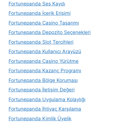
Fortunepanda Ses Kaydı
Fortunepanda İçerik Erişimi
Fortunepanda Casino Tasarımı
Fortunepanda Depozito Seçenekleri
Fortunepanda Slot Tercihleri
Fortunepanda Kullanıcı Arayüzü
Fortunepanda Casino Yürütme
Fortunepanda Kazanç Programı
Fortunepanda Bölge Koruması
Fortunepanda İletişim Değeri
Fortunepanda Uygulama Kolaylığı
Fortunepanda İhtiyaç Karşılama
Fortunepanda Kimlik Üyelik