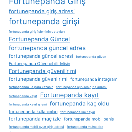
Fortunepanda Giriş
fortunepanda giriş adresi
fortunepanda girişi
fortunepanda giriş i̇şleminin detayları
Fortunepanda Güncel
fortunepanda güncel adres
fortunepanda güncel adresi
fortunepanda güven
Fortunepanda Güvenebilir Misin
Fortunepanda güvenilir mi
fortunepanda güvenlir mi
fortunepanda instagram
fortunepanda i̇le para kazanın
fortunepanda i̇çin son giriş adresi
Fortunepanda kayıt
fortunepanda kayit
fortunepanda kaç oldu
fortunepanda kayıt i̇şlemi
fortunepanda kullanıcıları
fortunepanda limit ayar
fortunepanda maç izle
fortunepanda mobil bahis
fortunepanda mobil oyun giriş adresi
fortunepanda muhasebe