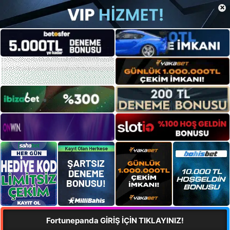
×
Fortunepanda GİRİŞ İÇİN TIKLAYINIZ!