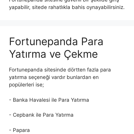
yapabilir, sitede rahatlıkla bahis oynayabilirsiniz.
Fortunepanda Para
Yatırma ve Çekme
Fortunepanda sitesinde dörtten fazla para
yatırma seçeneği vardır bunlardan en
popülerleri ise;
- Banka Havalesi ile Para Yatırma
- Cepbank ile Para Yatırma
- Papara