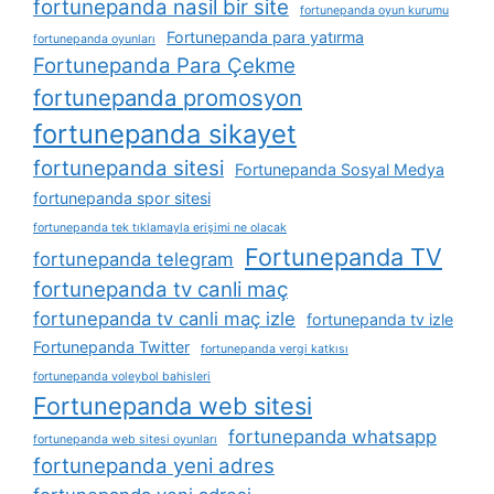
fortunepanda nasil bir site
fortunepanda oyun kurumu
Fortunepanda para yatırma
fortunepanda oyunları
Fortunepanda Para Çekme
fortunepanda promosyon
fortunepanda sikayet
fortunepanda sitesi
Fortunepanda Sosyal Medya
fortunepanda spor sitesi
fortunepanda tek tıklamayla erişimi ne olacak
Fortunepanda TV
fortunepanda telegram
fortunepanda tv canli maç
fortunepanda tv canli maç izle
fortunepanda tv izle
Fortunepanda Twitter
fortunepanda vergi katkısı
fortunepanda voleybol bahisleri
Fortunepanda web sitesi
fortunepanda whatsapp
fortunepanda web sitesi oyunları
fortunepanda yeni adres