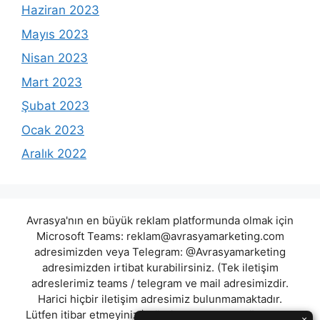
Haziran 2023
Mayıs 2023
Nisan 2023
Mart 2023
Şubat 2023
Ocak 2023
Aralık 2022
Avrasya'nın en büyük reklam platformunda olmak için
Microsoft Teams:
reklam@avrasyamarketing.com
adresimizden veya Telegram: @Avrasyamarketing
adresimizden irtibat kurabilirsiniz. (Tek iletişim
adreslerimiz teams / telegram ve mail adresimizdir.
Harici hiçbir iletişim adresimiz bulunmamaktadır.
Lütfen itibar etmeyiniz.) Türkiye yasalarına göre 7258