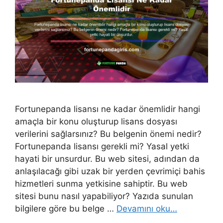
Fortunepanda lisansı ne kadar önemlidir hangi
amaçla bir konu oluşturup lisans dosyası
verilerini sağlarsınız? Bu belgenin önemi nedir?
Fortunepanda lisansı gerekli mi? Yasal yetki
hayati bir unsurdur. Bu web sitesi, adından da
anlaşılacağı gibi uzak bir yerden çevrimiçi bahis
hizmetleri sunma yetkisine sahiptir. Bu web
sitesi bunu nasıl yapabiliyor? Yazıda sunulan
bilgilere göre bu belge …
Devamını oku…