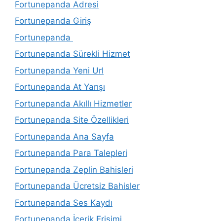
Fortunepanda Adresi
Fortunepanda Giriş
Fortunepanda
Fortunepanda Sürekli Hizmet
Fortunepanda Yeni Url
Fortunepanda At Yarışı
Fortunepanda Akıllı Hizmetler
Fortunepanda Site Özellikleri
Fortunepanda Ana Sayfa
Fortunepanda Para Talepleri
Fortunepanda Zeplin Bahisleri
Fortunepanda Ücretsiz Bahisler
Fortunepanda Ses Kaydı
Fortunepanda İçerik Erişimi