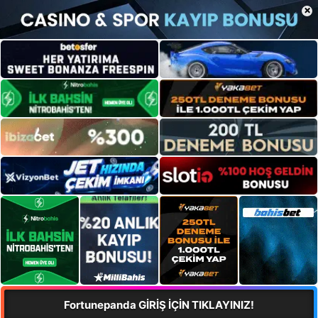
×
Fortunepanda GİRİŞ İÇİN TIKLAYINIZ!