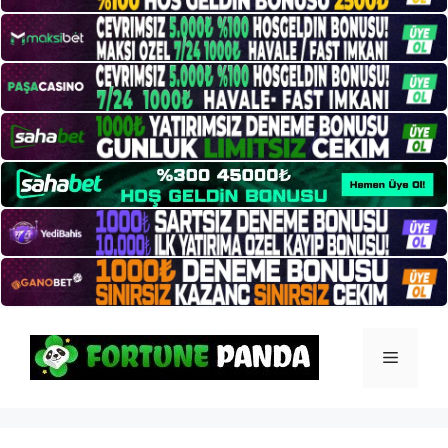
İçeriğe
atla
Menü