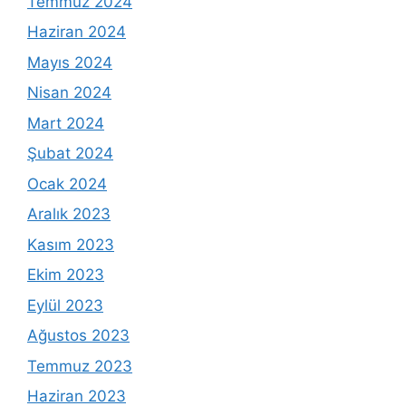
Temmuz 2024
Haziran 2024
Mayıs 2024
Nisan 2024
Mart 2024
Şubat 2024
Ocak 2024
Aralık 2023
Kasım 2023
Ekim 2023
Eylül 2023
Ağustos 2023
Temmuz 2023
Haziran 2023