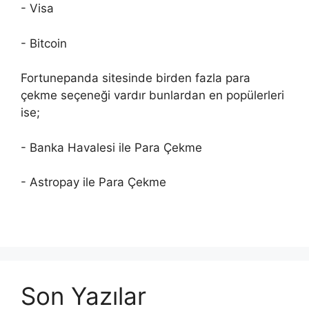
- Visa
- Bitcoin
Fortunepanda sitesinde birden fazla para
çekme seçeneği vardır bunlardan en popülerleri
ise;
- Banka Havalesi ile Para Çekme
- Astropay ile Para Çekme
Son Yazılar