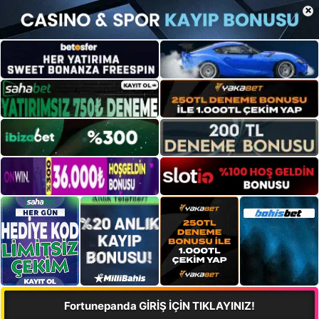
×
Fortunepanda GİRİŞ İÇİN TIKLAYINIZ!