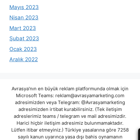
Mayıs 2023
Nisan 2023
Mart 2023
Şubat 2023
Ocak 2023
Aralık 2022
Avrasya'nın en büyük reklam platformunda olmak için
Microsoft Teams:
reklam@avrasyamarketing.com
adresimizden veya Telegram: @Avrasyamarketing
adresimizden irtibat kurabilirsiniz. (Tek iletişim
adreslerimiz teams / telegram ve mail adresimizdir.
Harici hiçbir iletişim adresimiz bulunmamaktadır.
Lütfen itibar etmeyiniz.) Türkiye yasalarına göre 7258
sayılı kanun uyarınca yasa dışı bahis oynamanın