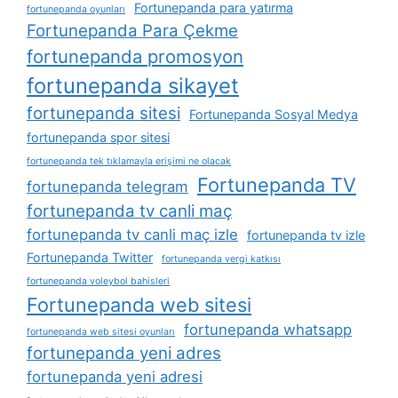
Fortunepanda para yatırma
fortunepanda oyunları
Fortunepanda Para Çekme
fortunepanda promosyon
fortunepanda sikayet
fortunepanda sitesi
Fortunepanda Sosyal Medya
fortunepanda spor sitesi
fortunepanda tek tıklamayla erişimi ne olacak
Fortunepanda TV
fortunepanda telegram
fortunepanda tv canli maç
fortunepanda tv canli maç izle
fortunepanda tv izle
Fortunepanda Twitter
fortunepanda vergi katkısı
fortunepanda voleybol bahisleri
Fortunepanda web sitesi
fortunepanda whatsapp
fortunepanda web sitesi oyunları
fortunepanda yeni adres
fortunepanda yeni adresi