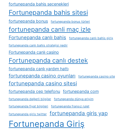
fortunepanda bahis seçenekleri
Fortunepanda bahis sitesi
fortunepanda bonus
fortunepanda bonus türleri
fortunepanda canli maç izle
Fortunepanda canlı bahis
fortunepanda canlı bahis giriş
fortunepanda canlı bahis stratejisi nedir
Fortunepanda canlı casino
Fortunepanda canlı destek
fortunepanda canlı yardım hattı
fortunepanda casino oyunları
fortunepanda casino site
fortunepanda casino sitesi
fortunepanda cep telefonu
fortunepanda com
fortunepanda değerli bilgiler
fortunepanda dünya erişim
fortunepanda fiyat bilgileri
fortunepanda fransız rulet
fortunepanda giris yap
fortunepanda giris twitter
Fortunepanda Giriş