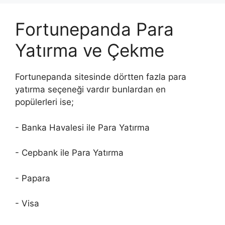
Fortunepanda Para
Yatırma ve Çekme
Fortunepanda sitesinde dörtten fazla para
yatırma seçeneği vardır bunlardan en
popülerleri ise;
- Banka Havalesi ile Para Yatırma
- Cepbank ile Para Yatırma
- Papara
- Visa