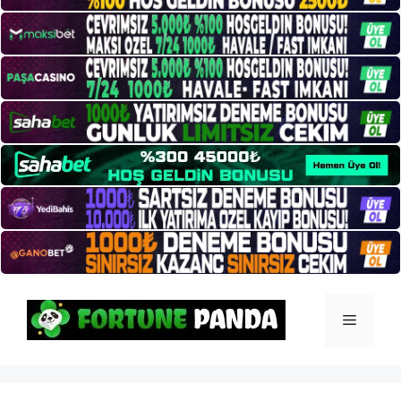
İçeriğe
atla
Menü