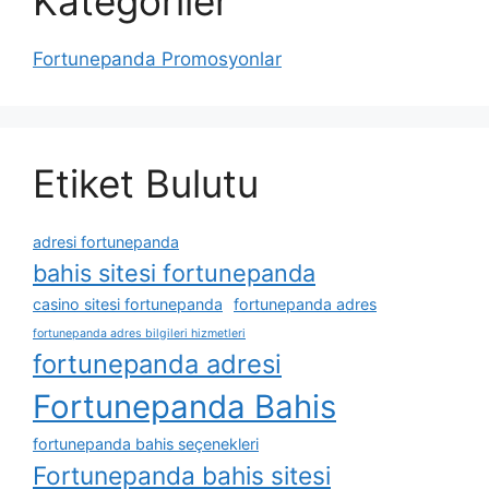
Kategoriler
Fortunepanda Promosyonlar
Etiket Bulutu
adresi fortunepanda
bahis sitesi fortunepanda
casino sitesi fortunepanda
fortunepanda adres
fortunepanda adres bilgileri hizmetleri
fortunepanda adresi
Fortunepanda Bahis
fortunepanda bahis seçenekleri
Fortunepanda bahis sitesi