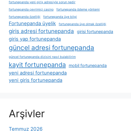
fortunepanda yeni giriş adresiyle sorun nedir
fortunepanda çevrimiçi casino
fortunepanda ödeme yöntemi
fortunepanda özelliği
fortunepanda üye bilgi
Fortunepanda üyelik
fortunepanda üye olmak özelliği
giris adresi fortunepanda
girisi fortunepanda
giris yap fortunepanda
güncel adresi fortunepanda
güncel fortunepanda dizisini nasıl bulabilirim
kayit fortunepanda
mobil fortunepanda
yeni adresi fortunepanda
yeni giris fortunepanda
Arşivler
Temmuz 2026