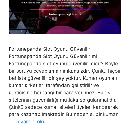
Fortunepanda Slot Oyunu Güvenilir
Fortunepanda Slot Oyunu Güvenilir mi
Fortunepanda slot oyunu güvenilir midir? Böyle
bir soruyu cevaplamak imkansızdır. Çünkü hiçbir
bahiste güvenilir bir şey yoktur. Kumar oyunları,
kumar şirketleri tarafından geliştirilir ve
üreticisine herhangi bir para verilmez. Bahis
sitelerinin güvenilirliği mutlaka sorgulanmalıdır.
Çünkü sadece kumar siteleri üyeleri kandırarak
para kazanabilmektedir. Bu nedenle, bir kumar
…
Devamını oku…