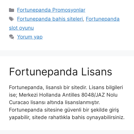
Kategoriler
Fortunepanda Promosyonlar
Etiketler
Fortunepanda bahis siteleri
,
Fortunepanda
slot oyunu
Yorum yap
Fortunepanda Lisans
Fortunepanda, lisanslı bir sitedir. Lisans bilgileri
ise; Merkezi Hollanda Antilles 8048/JAZ Nolu
Curacao lisansı altında lisanslanmıştır.
Fortunepanda sitesine güvenli bir şekilde giriş
yapabilir, sitede rahatlıkla bahis oynayabilirsiniz.