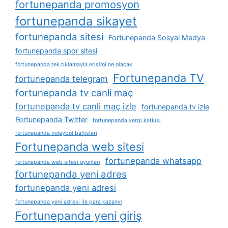
fortunepanda promosyon
fortunepanda sikayet
fortunepanda sitesi
Fortunepanda Sosyal Medya
fortunepanda spor sitesi
fortunepanda tek tıklamayla erişimi ne olacak
Fortunepanda TV
fortunepanda telegram
fortunepanda tv canli maç
fortunepanda tv canli maç izle
fortunepanda tv izle
Fortunepanda Twitter
fortunepanda vergi katkısı
fortunepanda voleybol bahisleri
Fortunepanda web sitesi
fortunepanda whatsapp
fortunepanda web sitesi oyunları
fortunepanda yeni adres
fortunepanda yeni adresi
fortunepanda yeni adresi ile para kazanın
Fortunepanda yeni giriş