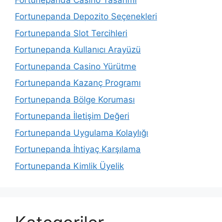
Fortunepanda Depozito Seçenekleri
Fortunepanda Slot Tercihleri
Fortunepanda Kullanıcı Arayüzü
Fortunepanda Casino Yürütme
Fortunepanda Kazanç Programı
Fortunepanda Bölge Koruması
Fortunepanda İletişim Değeri
Fortunepanda Uygulama Kolaylığı
Fortunepanda İhtiyaç Karşılama
Fortunepanda Kimlik Üyelik