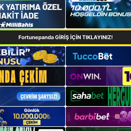
Fortunepanda GİRİŞ İÇİN TIKLAYINIZ!