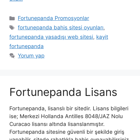
Kategoriler
Fortunepanda Promosyonlar
Etiketler
fortunepanda bahis sitesi oyunları
,
fortunepanda yasadışı web sitesi
,
kayit
fortunepanda
Yorum yap
Fortunepanda Lisans
Fortunepanda, lisanslı bir sitedir. Lisans bilgileri
ise; Merkezi Hollanda Antilles 8048/JAZ Nolu
Curacao lisansı altında lisanslanmıştır.
Fortunepanda sitesine güvenli bir şekilde giriş
yapabilir, sitede rahatlıkla bahis oynayabilirsiniz.