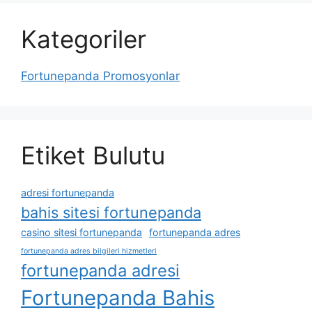
Kategoriler
Fortunepanda Promosyonlar
Etiket Bulutu
adresi fortunepanda
bahis sitesi fortunepanda
casino sitesi fortunepanda
fortunepanda adres
fortunepanda adres bilgileri hizmetleri
fortunepanda adresi
Fortunepanda Bahis