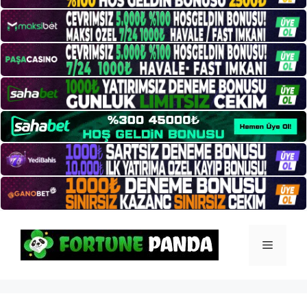
İçeriğe
atla
Menü