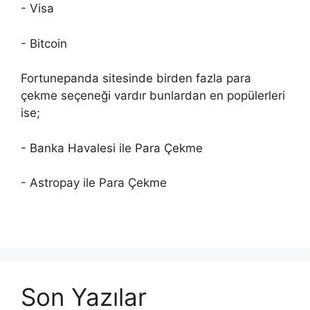
- Visa
- Bitcoin
Fortunepanda sitesinde birden fazla para
çekme seçeneği vardır bunlardan en popülerleri
ise;
- Banka Havalesi ile Para Çekme
- Astropay ile Para Çekme
Son Yazılar