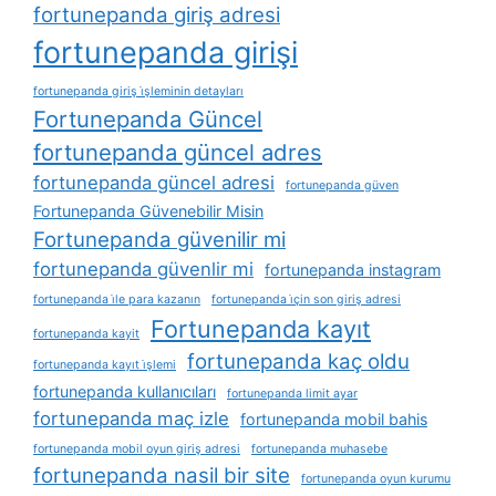
fortunepanda giriş adresi
fortunepanda girişi
fortunepanda giriş i̇şleminin detayları
Fortunepanda Güncel
fortunepanda güncel adres
fortunepanda güncel adresi
fortunepanda güven
Fortunepanda Güvenebilir Misin
Fortunepanda güvenilir mi
fortunepanda güvenlir mi
fortunepanda instagram
fortunepanda i̇le para kazanın
fortunepanda i̇çin son giriş adresi
Fortunepanda kayıt
fortunepanda kayit
fortunepanda kaç oldu
fortunepanda kayıt i̇şlemi
fortunepanda kullanıcıları
fortunepanda limit ayar
fortunepanda maç izle
fortunepanda mobil bahis
fortunepanda mobil oyun giriş adresi
fortunepanda muhasebe
fortunepanda nasil bir site
fortunepanda oyun kurumu