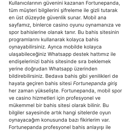
Kullanıcılarının güvenini kazanan Fortunepanda,
tüm müşteri bilgilerini şifreleme ile gizli tutarak
en üst düzeyde güvenlik sunar. Mobil ana
sayfamız, binlerce casino oyunu oynamanıza ve
spor bahislerine olanak tanır. Bu bahis sitesinin
programlarını kullanarak kolayca bahis
oynayabilirsiniz. Ayrıca mobilde kolayca
ulaşabileceğiniz Whatsapp destek hattımız ile
endişelerinizi bahis sitesinde sıra beklemek
yerine doğrudan Whatsapp üzerinden
bildirebilirsiniz. Bedava bahis gibi yenilikleri de
hayata geçiren bahis sitesi
Fortunepanda giriş
her zaman yükselişte. Fortunepanda, mobil spor
ve casino hizmetleri için profesyonel ve
mükemmel bir bahis sitesi olarak bilinir. Bu
bilgiler sayesinde artık hangi sitelerde oyun
oynayacağım konusunda bazı fikirlerim var.
Fortunepanda profesyonel bahis anlayışı ile