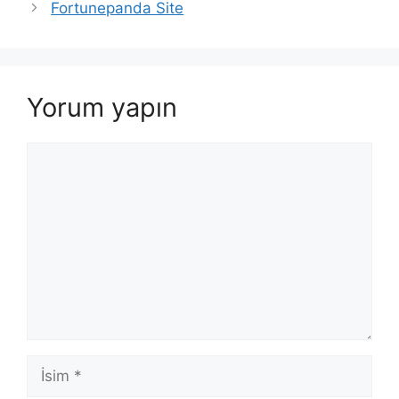
Fortunepanda Site
Yorum yapın
Yorum
İsim