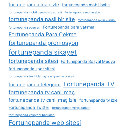
fortunepanda maç izle
fortunepanda mobil bahis
fortunepanda mobil oyun giriş adresi
fortunepanda muhasebe
fortunepanda nasil bir site
fortunepanda oyun kurumu
Fortunepanda para yatırma
fortunepanda oyunları
Fortunepanda Para Çekme
fortunepanda promosyon
fortunepanda sikayet
fortunepanda sitesi
Fortunepanda Sosyal Medya
fortunepanda spor sitesi
fortunepanda tek tıklamayla erişimi ne olacak
Fortunepanda TV
fortunepanda telegram
fortunepanda tv canli maç
fortunepanda tv canli maç izle
fortunepanda tv izle
Fortunepanda Twitter
fortunepanda vergi katkısı
fortunepanda voleybol bahisleri
Fortunepanda web sitesi