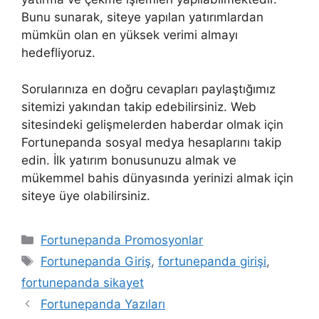
Bunu sunarak, siteye yapılan yatırımlardan
mümkün olan en yüksek verimi almayı
hedefliyoruz.
Sorularınıza en doğru cevapları paylaştığımız
sitemizi yakından takip edebilirsiniz. Web
sitesindeki gelişmelerden haberdar olmak için
Fortunepanda sosyal medya hesaplarını takip
edin. İlk yatırım bonusunuzu almak ve
mükemmel bahis dünyasında yerinizi almak için
siteye üye olabilirsiniz.
Kategoriler
Fortunepanda Promosyonlar
Etiketler
Fortunepanda Giriş
,
fortunepanda girişi
,
fortunepanda sikayet
Fortunepanda Yazıları