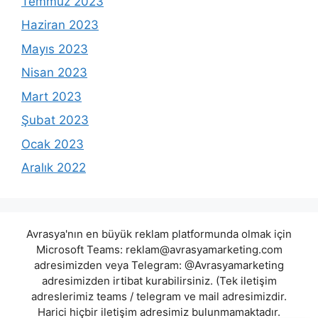
Temmuz 2023
Haziran 2023
Mayıs 2023
Nisan 2023
Mart 2023
Şubat 2023
Ocak 2023
Aralık 2022
Avrasya'nın en büyük reklam platformunda olmak için
Microsoft Teams:
reklam@avrasyamarketing.com
adresimizden veya Telegram: @Avrasyamarketing
adresimizden irtibat kurabilirsiniz. (Tek iletişim
adreslerimiz teams / telegram ve mail adresimizdir.
Harici hiçbir iletişim adresimiz bulunmamaktadır.