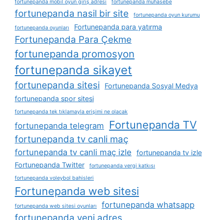
fortunepanda mobil oyun giriş adresi
fortunepanda muhasebe
fortunepanda nasil bir site
fortunepanda oyun kurumu
Fortunepanda para yatırma
fortunepanda oyunları
Fortunepanda Para Çekme
fortunepanda promosyon
fortunepanda sikayet
fortunepanda sitesi
Fortunepanda Sosyal Medya
fortunepanda spor sitesi
fortunepanda tek tıklamayla erişimi ne olacak
Fortunepanda TV
fortunepanda telegram
fortunepanda tv canli maç
fortunepanda tv canli maç izle
fortunepanda tv izle
Fortunepanda Twitter
fortunepanda vergi katkısı
fortunepanda voleybol bahisleri
Fortunepanda web sitesi
fortunepanda whatsapp
fortunepanda web sitesi oyunları
fortunepanda yeni adres