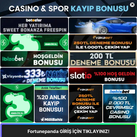
×
Fortunepanda GİRİŞ İÇİN TIKLAYINIZ!