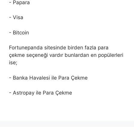
- Papara
- Visa
- Bitcoin
Fortunepanda sitesinde birden fazla para
çekme seçeneği vardır bunlardan en popülerleri
ise;
- Banka Havalesi ile Para Çekme
- Astropay ile Para Çekme