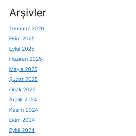
Arşivler
Temmuz 2026
Ekim 2025
Eylül 2025
Haziran 2025
Mayıs 2025
Şubat 2025
Ocak 2025
Aralık 2024
Kasım 2024
Ekim 2024
Eylül 2024