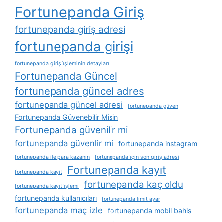
Fortunepanda Giriş
fortunepanda giriş adresi
fortunepanda girişi
fortunepanda giriş i̇şleminin detayları
Fortunepanda Güncel
fortunepanda güncel adres
fortunepanda güncel adresi
fortunepanda güven
Fortunepanda Güvenebilir Misin
Fortunepanda güvenilir mi
fortunepanda güvenlir mi
fortunepanda instagram
fortunepanda i̇le para kazanın
fortunepanda i̇çin son giriş adresi
Fortunepanda kayıt
fortunepanda kayit
fortunepanda kaç oldu
fortunepanda kayıt i̇şlemi
fortunepanda kullanıcıları
fortunepanda limit ayar
fortunepanda maç izle
fortunepanda mobil bahis