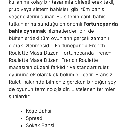
kullanımı kolay bir tasarımla birleştirerek tekli,
grup veya sistem bahisleri gibi tüm bahis
seçeneklerini sunar. Bu sitenin canlı bahis
tutkunlarına sunduğu en önemli
Fortunepanda
bahis oynamak
hizmetlerden biri de
bültenlerdeki tüm oyunların gerçek zamanlı
olarak izlenmesidir. Fortunepanda French
Roulette Masa Düzeni Fortunepanda French
Roulette Masa Düzeni French Roulette
masasının düzeni farklıdır ve standart rulet
oyununa ek olarak ek bölümler içerir
.
Fransız
Ruleti hakkında bilmeniz gereken bir diğer şey
de oyunun terminolojisidir. Listelenen terimler
şunlardır:
Köşe Bahsi
Spread
Sokak Bahsi