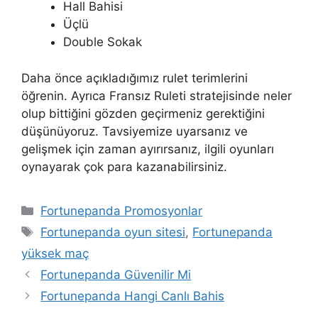
Hall Bahisi
Üçlü
Double Sokak
Daha önce açıkladığımız rulet terimlerini
öğrenin. Ayrıca Fransız Ruleti stratejisinde neler
olup bittiğini gözden geçirmeniz gerektiğini
düşünüyoruz. Tavsiyemize uyarsanız ve
gelişmek için zaman ayırırsanız, ilgili oyunları
oynayarak çok para kazanabilirsiniz.
Kategoriler
Fortunepanda Promosyonlar
Etiketler
Fortunepanda oyun sitesi
,
Fortunepanda
yüksek maç
Fortunepanda Güvenilir Mi
Fortunepanda Hangi Canlı Bahis