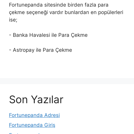
Fortunepanda sitesinde birden fazla para
çekme seçeneği vardır bunlardan en popülerleri
ise;
- Banka Havalesi ile Para Çekme
- Astropay ile Para Çekme
Son Yazılar
Fortunepanda Adresi
Fortunepanda Giriş