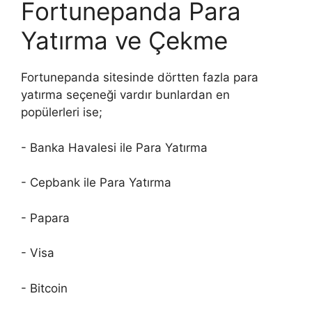
Fortunepanda Para
Yatırma ve Çekme
Fortunepanda sitesinde dörtten fazla para
yatırma seçeneği vardır bunlardan en
popülerleri ise;
- Banka Havalesi ile Para Yatırma
- Cepbank ile Para Yatırma
- Papara
- Visa
- Bitcoin