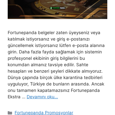
Fortunepanda belgeler zaten üyeyseniz veya
katılmak istiyorsanız ve giriş e-postanızı
güncellemek istiyorsanız lütfen e-posta alanına
girin. Daha fazla fayda sağlamak için sistemin
profesyonel ekibinin giriş bilgilerini bu
konumdan almanız tavsiye edilir. Sahte
hesapları ve benzeri şeyleri dikkate almıyoruz.
Dünya çapında birçok ülke karantina tedbirleri
uyguluyor, Türkiye de bunların arasında. Ancak
onu tamamen kapatamazsınız Fortunepanda
Ekstra …
Devamını oku…
Kategoriler
Fortunepanda Promosyonlar