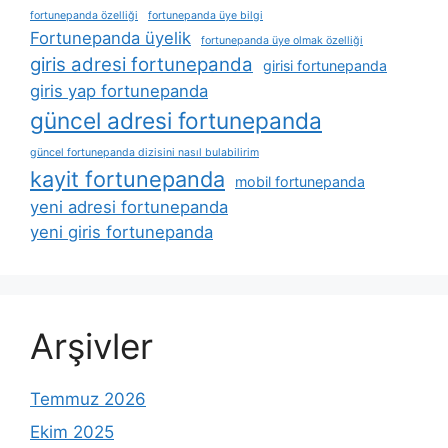
fortunepanda özelliği
fortunepanda üye bilgi
Fortunepanda üyelik
fortunepanda üye olmak özelliği
giris adresi fortunepanda
girisi fortunepanda
giris yap fortunepanda
güncel adresi fortunepanda
güncel fortunepanda dizisini nasıl bulabilirim
kayit fortunepanda
mobil fortunepanda
yeni adresi fortunepanda
yeni giris fortunepanda
Arşivler
Temmuz 2026
Ekim 2025