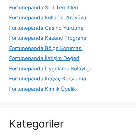
Fortunepanda Slot Tercihleri
Fortunepanda Kullanıcı Arayüzü
Fortunepanda Casino Yürütme
Fortunepanda Kazanç Programı
Fortunepanda Bölge Koruması
Fortunepanda İletişim Değeri
Fortunepanda Uygulama Kolaylığı
Fortunepanda İhtiyaç Karşılama
Fortunepanda Kimlik Üyelik
Kategoriler