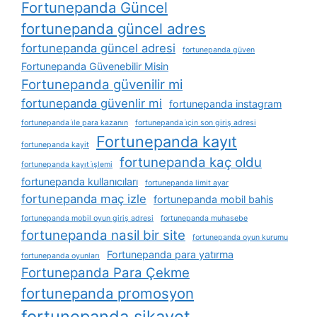
Fortunepanda Güncel
fortunepanda güncel adres
fortunepanda güncel adresi
fortunepanda güven
Fortunepanda Güvenebilir Misin
Fortunepanda güvenilir mi
fortunepanda güvenlir mi
fortunepanda instagram
fortunepanda i̇le para kazanın
fortunepanda i̇çin son giriş adresi
Fortunepanda kayıt
fortunepanda kayit
fortunepanda kaç oldu
fortunepanda kayıt i̇şlemi
fortunepanda kullanıcıları
fortunepanda limit ayar
fortunepanda maç izle
fortunepanda mobil bahis
fortunepanda mobil oyun giriş adresi
fortunepanda muhasebe
fortunepanda nasil bir site
fortunepanda oyun kurumu
Fortunepanda para yatırma
fortunepanda oyunları
Fortunepanda Para Çekme
fortunepanda promosyon
fortunepanda sikayet