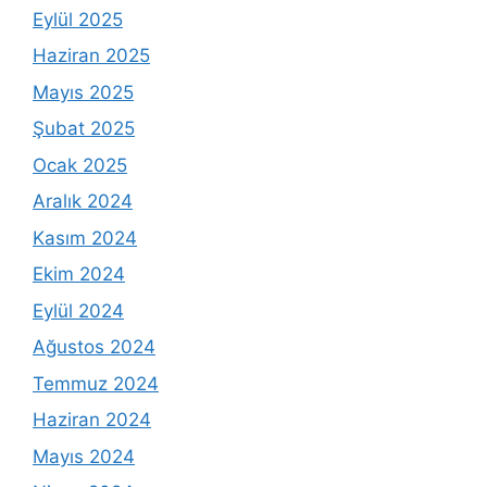
Eylül 2025
Haziran 2025
Mayıs 2025
Şubat 2025
Ocak 2025
Aralık 2024
Kasım 2024
Ekim 2024
Eylül 2024
Ağustos 2024
Temmuz 2024
Haziran 2024
Mayıs 2024