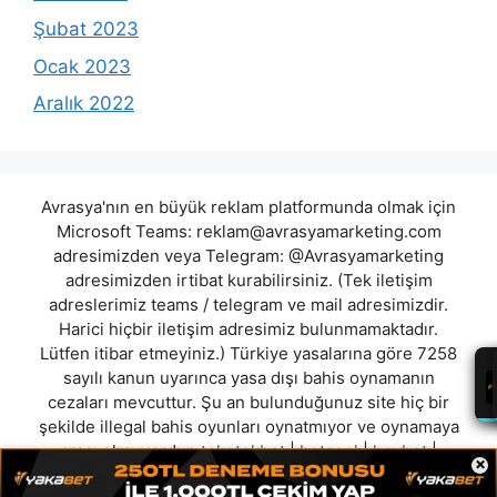
Şubat 2023
Ocak 2023
Aralık 2022
Avrasya'nın en büyük reklam platformunda olmak için
Microsoft Teams:
reklam@avrasyamarketing.com
adresimizden veya Telegram: @Avrasyamarketing
adresimizden irtibat kurabilirsiniz. (Tek iletişim
adreslerimiz teams / telegram ve mail adresimizdir.
Harici hiçbir iletişim adresimiz bulunmamaktadır.
Lütfen itibar etmeyiniz.) Türkiye yasalarına göre 7258
sayılı kanun uyarınca yasa dışı bahis oynamanın
cezaları mevcuttur. Şu an bulunduğunuz site hiç bir
şekilde illegal bahis oyunları oynatmıyor ve oynamaya
aracı olmuyordur.
teketekbet
|
betcool
|
heybet
|
×
tempobet
|
cepbahis
|
parasino
|
betlike
|
elitbahis