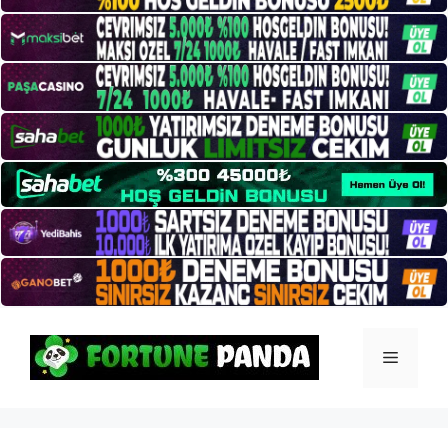
İçeriğe
atla
Menü