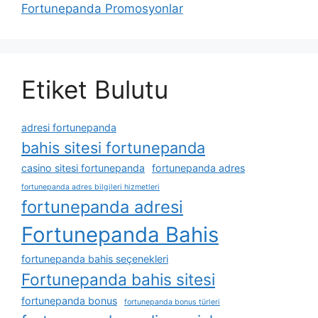
Fortunepanda Promosyonlar
Etiket Bulutu
adresi fortunepanda
bahis sitesi fortunepanda
casino sitesi fortunepanda
fortunepanda adres
fortunepanda adres bilgileri hizmetleri
fortunepanda adresi
Fortunepanda Bahis
fortunepanda bahis seçenekleri
Fortunepanda bahis sitesi
fortunepanda bonus
fortunepanda bonus türleri