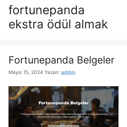
fortunepanda
ekstra ödül almak
Fortunepanda Belgeler
Mayıs 15, 2024
Yazarı:
admin